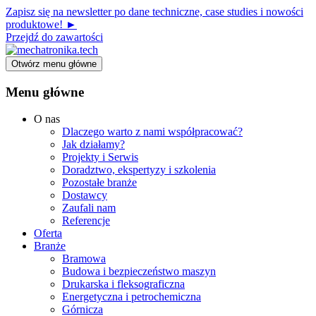
Zapisz się na newsletter po dane techniczne, case studies i nowości
produktowe! ►
Przejdź do zawartości
Otwórz menu główne
Menu główne
O nas
Dlaczego warto z nami współpracować?
Jak działamy?
Projekty i Serwis
Doradztwo, ekspertyzy i szkolenia
Pozostałe branże
Dostawcy
Zaufali nam
Referencje
Oferta
Branże
Bramowa
Budowa i bezpieczeństwo maszyn
Drukarska i fleksograficzna
Energetyczna i petrochemiczna
Górnicza