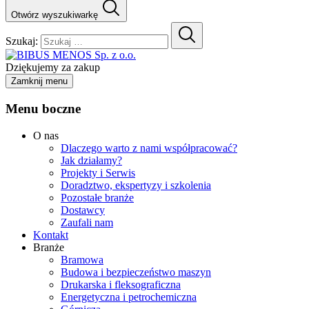
Otwórz wyszukiwarkę
Szukaj:
Dziękujemy za zakup
Zamknij menu
Menu boczne
O nas
Dlaczego warto z nami współpracować?
Jak działamy?
Projekty i Serwis
Doradztwo, ekspertyzy i szkolenia
Pozostałe branże
Dostawcy
Zaufali nam
Kontakt
Branże
Bramowa
Budowa i bezpieczeństwo maszyn
Drukarska i fleksograficzna
Energetyczna i petrochemiczna