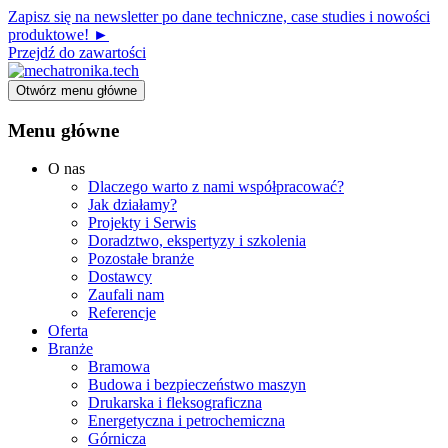
Zapisz się na newsletter po dane techniczne, case studies i nowości
produktowe! ►
Przejdź do zawartości
Otwórz menu główne
Menu główne
O nas
Dlaczego warto z nami współpracować?
Jak działamy?
Projekty i Serwis
Doradztwo, ekspertyzy i szkolenia
Pozostałe branże
Dostawcy
Zaufali nam
Referencje
Oferta
Branże
Bramowa
Budowa i bezpieczeństwo maszyn
Drukarska i fleksograficzna
Energetyczna i petrochemiczna
Górnicza