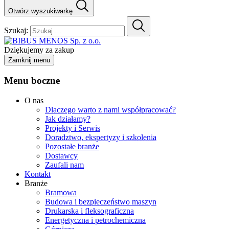
Otwórz wyszukiwarkę
Szukaj:
Dziękujemy za zakup
Zamknij menu
Menu boczne
O nas
Dlaczego warto z nami współpracować?
Jak działamy?
Projekty i Serwis
Doradztwo, ekspertyzy i szkolenia
Pozostałe branże
Dostawcy
Zaufali nam
Kontakt
Branże
Bramowa
Budowa i bezpieczeństwo maszyn
Drukarska i fleksograficzna
Energetyczna i petrochemiczna