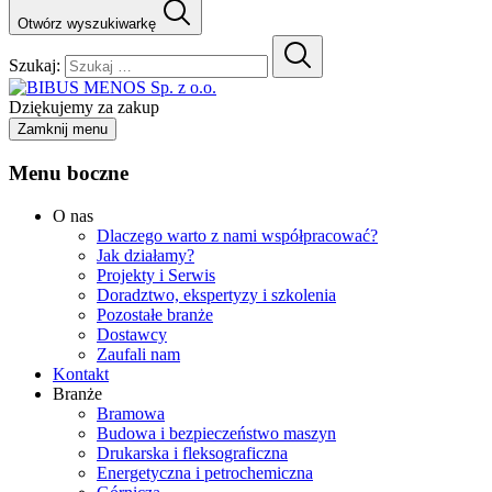
Otwórz wyszukiwarkę
Szukaj:
Dziękujemy za zakup
Zamknij menu
Menu boczne
O nas
Dlaczego warto z nami współpracować?
Jak działamy?
Projekty i Serwis
Doradztwo, ekspertyzy i szkolenia
Pozostałe branże
Dostawcy
Zaufali nam
Kontakt
Branże
Bramowa
Budowa i bezpieczeństwo maszyn
Drukarska i fleksograficzna
Energetyczna i petrochemiczna