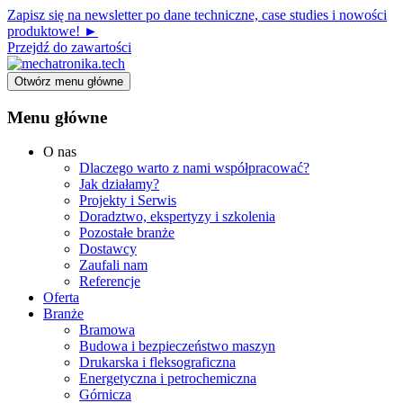
Zapisz się na newsletter po dane techniczne, case studies i nowości
produktowe! ►
Przejdź do zawartości
Otwórz menu główne
Menu główne
O nas
Dlaczego warto z nami współpracować?
Jak działamy?
Projekty i Serwis
Doradztwo, ekspertyzy i szkolenia
Pozostałe branże
Dostawcy
Zaufali nam
Referencje
Oferta
Branże
Bramowa
Budowa i bezpieczeństwo maszyn
Drukarska i fleksograficzna
Energetyczna i petrochemiczna
Górnicza