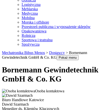
Górnicza
Logistyczna
Meblarska
Medyczna
Mobilna
Morska i offshore
Przestrzeń publiczna i wyposażenie sklepów
Opakowaniowa
Rolnicza
Sportowa i teatralna
Spożywcza
Mechatronika Bibus Menos
>
Dostawcy
>
Bornemann
Gewindetechnik GmbH & Co. KG
Pokaż menu
Bornemann Gewindetechnik
GmbH & Co. KG
Osoba kontaktowa
Biuro Handlowe Katowice
Dawid Szarmach
Menedżer ds. Klientów Kluczowych