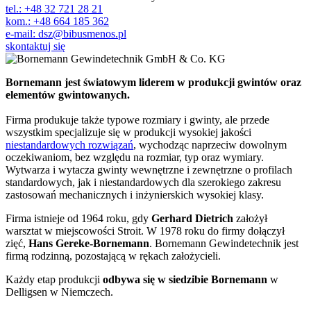
tel.: +48 32 721 28 21
kom.: +48 664 185 362
e-mail: dsz@bibusmenos.pl
skontaktuj się
Bornemann jest światowym liderem w produkcji gwintów oraz
elementów gwintowanych.
Firma produkuje także typowe rozmiary i gwinty, ale przede
wszystkim specjalizuje się w produkcji wysokiej jakości
niestandardowych rozwiązań
, wychodząc naprzeciw dowolnym
oczekiwaniom, bez względu na rozmiar, typ oraz wymiary.
Wytwarza i wytacza gwinty wewnętrzne i zewnętrzne o profilach
standardowych, jak i niestandardowych dla szerokiego zakresu
zastosowań mechanicznych i inżynierskich wysokiej klasy.
Firma istnieje od 1964 roku, gdy
Gerhard Dietrich
założył
warsztat w miejscowości Stroit. W 1978 roku do firmy dołączył
zięć,
Hans Gereke-Bornemann
. Bornemann Gewindetechnik jest
firmą rodzinną, pozostającą w rękach założycieli.
Każdy etap produkcji
odbywa się w siedzibie Bornemann
w
Delligsen w Niemczech.