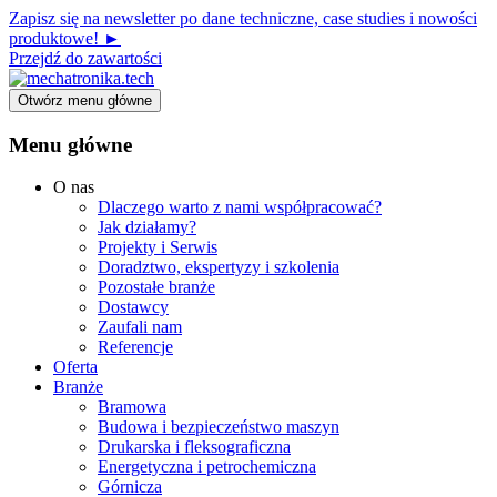
Zapisz się na newsletter po dane techniczne, case studies i nowości
produktowe! ►
Przejdź do zawartości
Otwórz menu główne
Menu główne
O nas
Dlaczego warto z nami współpracować?
Jak działamy?
Projekty i Serwis
Doradztwo, ekspertyzy i szkolenia
Pozostałe branże
Dostawcy
Zaufali nam
Referencje
Oferta
Branże
Bramowa
Budowa i bezpieczeństwo maszyn
Drukarska i fleksograficzna
Energetyczna i petrochemiczna
Górnicza