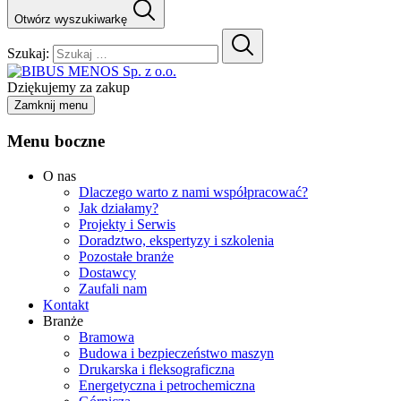
Otwórz wyszukiwarkę
Szukaj:
Dziękujemy za zakup
Zamknij menu
Menu boczne
O nas
Dlaczego warto z nami współpracować?
Jak działamy?
Projekty i Serwis
Doradztwo, ekspertyzy i szkolenia
Pozostałe branże
Dostawcy
Zaufali nam
Kontakt
Branże
Bramowa
Budowa i bezpieczeństwo maszyn
Drukarska i fleksograficzna
Energetyczna i petrochemiczna