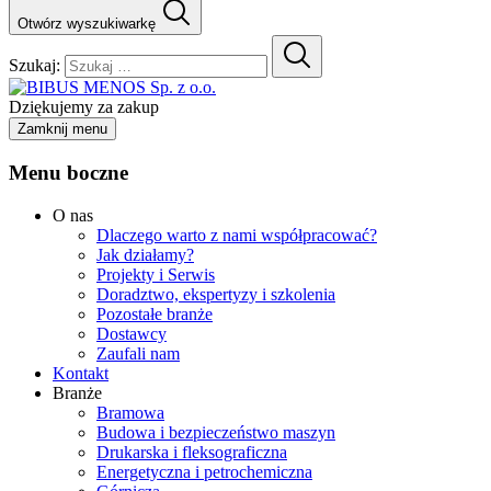
Otwórz wyszukiwarkę
Szukaj:
Dziękujemy za zakup
Zamknij menu
Menu boczne
O nas
Dlaczego warto z nami współpracować?
Jak działamy?
Projekty i Serwis
Doradztwo, ekspertyzy i szkolenia
Pozostałe branże
Dostawcy
Zaufali nam
Kontakt
Branże
Bramowa
Budowa i bezpieczeństwo maszyn
Drukarska i fleksograficzna
Energetyczna i petrochemiczna