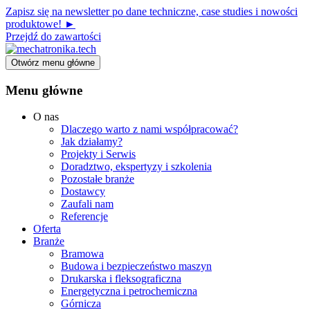
Zapisz się na newsletter po dane techniczne, case studies i nowości
produktowe! ►
Przejdź do zawartości
Otwórz menu główne
Menu główne
O nas
Dlaczego warto z nami współpracować?
Jak działamy?
Projekty i Serwis
Doradztwo, ekspertyzy i szkolenia
Pozostałe branże
Dostawcy
Zaufali nam
Referencje
Oferta
Branże
Bramowa
Budowa i bezpieczeństwo maszyn
Drukarska i fleksograficzna
Energetyczna i petrochemiczna
Górnicza