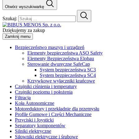
Otwórz wyszukiwarkę
Szukaj:
Dziękujemy za zakup
Zamknij menu
Bezpieczeństwo maszyn i urządzeń
Elementy bezpieczeństwa ASO Safety
Elementy Bezpieczeństwa Elobau
Sterowanie dwuręczne SafeCap
System bezpieczeństwa SC3
System bezpieczeństwa SC4
Krzywkowe wyłączniki krańcowe
Czujniki ciśnienia i temperatury
Czujniki poziomu i położenia
Filtracja
Koła Autonomiczne
Motoreduktory i przekładnie dla przemysłu
Profile Gumowe i Części Mechaniczne
Przyciski i Joysticki
Separatory komponentów
Silniki elektryczne
Siłowniki elektryczne i śrubowe