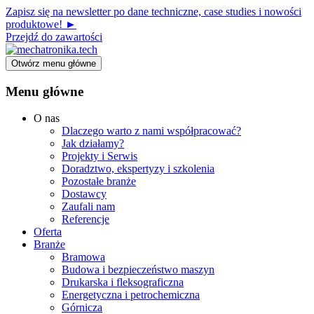
Zapisz się na newsletter po dane techniczne, case studies i nowości
produktowe! ►
Przejdź do zawartości
Otwórz menu główne
Menu główne
O nas
Dlaczego warto z nami współpracować?
Jak działamy?
Projekty i Serwis
Doradztwo, ekspertyzy i szkolenia
Pozostałe branże
Dostawcy
Zaufali nam
Referencje
Oferta
Branże
Bramowa
Budowa i bezpieczeństwo maszyn
Drukarska i fleksograficzna
Energetyczna i petrochemiczna
Górnicza