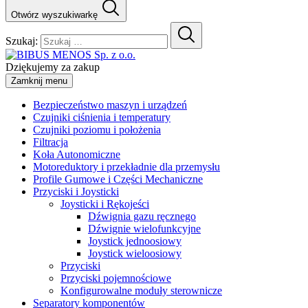
Otwórz wyszukiwarkę
Szukaj:
Dziękujemy za zakup
Zamknij menu
Bezpieczeństwo maszyn i urządzeń
Czujniki ciśnienia i temperatury
Czujniki poziomu i położenia
Filtracja
Koła Autonomiczne
Motoreduktory i przekładnie dla przemysłu
Profile Gumowe i Części Mechaniczne
Przyciski i Joysticki
Joysticki i Rękojeści
Dźwignia gazu ręcznego
Dźwignie wielofunkcyjne
Joystick jednoosiowy
Joystick wieloosiowy
Przyciski
Przyciski pojemnościowe
Konfigurowalne moduły sterownicze
Separatory komponentów