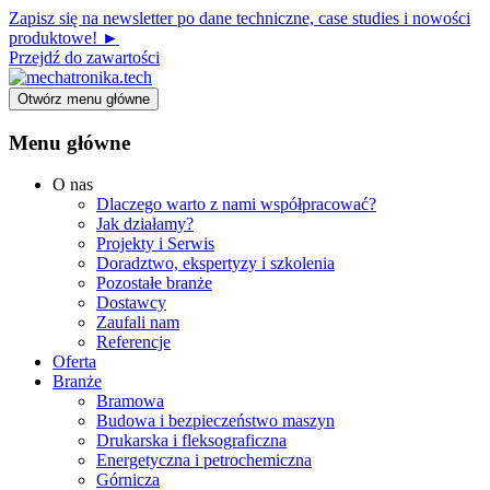
Zapisz się na newsletter po dane techniczne, case studies i nowości
produktowe! ►
Przejdź do zawartości
Otwórz menu główne
Menu główne
O nas
Dlaczego warto z nami współpracować?
Jak działamy?
Projekty i Serwis
Doradztwo, ekspertyzy i szkolenia
Pozostałe branże
Dostawcy
Zaufali nam
Referencje
Oferta
Branże
Bramowa
Budowa i bezpieczeństwo maszyn
Drukarska i fleksograficzna
Energetyczna i petrochemiczna
Górnicza