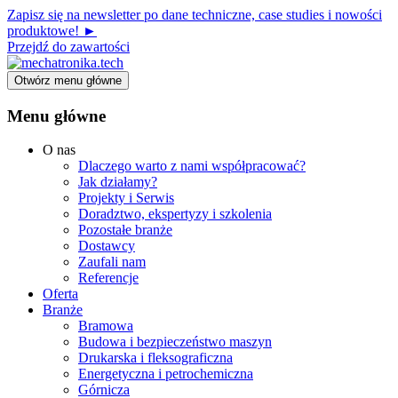
Zapisz się na newsletter po dane techniczne, case studies i nowości
produktowe! ►
Przejdź do zawartości
Otwórz menu główne
Menu główne
O nas
Dlaczego warto z nami współpracować?
Jak działamy?
Projekty i Serwis
Doradztwo, ekspertyzy i szkolenia
Pozostałe branże
Dostawcy
Zaufali nam
Referencje
Oferta
Branże
Bramowa
Budowa i bezpieczeństwo maszyn
Drukarska i fleksograficzna
Energetyczna i petrochemiczna
Górnicza