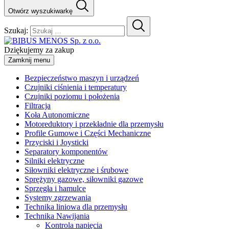
Otwórz wyszukiwarkę
Szukaj:
Dziękujemy za zakup
Zamknij menu
Bezpieczeństwo maszyn i urządzeń
Czujniki ciśnienia i temperatury
Czujniki poziomu i położenia
Filtracja
Koła Autonomiczne
Motoreduktory i przekładnie dla przemysłu
Profile Gumowe i Części Mechaniczne
Przyciski i Joysticki
Separatory komponentów
Silniki elektryczne
Siłowniki elektryczne i śrubowe
Sprężyny gazowe, siłowniki gazowe
Sprzęgła i hamulce
Systemy zgrzewania
Technika liniowa dla przemysłu
Technika Nawijania
Kontrola napięcia