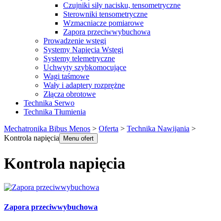
Czujniki siły nacisku, tensometryczne
Sterowniki tensometryczne
Wzmacniacze pomiarowe
Zapora przeciwwybuchowa
Prowadzenie wstęgi
Systemy Napięcia Wstęgi
Systemy telemetryczne
Uchwyty szybkomocujące
Wagi taśmowe
Wały i adaptery rozprężne
Złącza obrotowe
Technika Serwo
Technika Tłumienia
Mechatronika Bibus Menos
>
Oferta
>
Technika Nawijania
>
Kontrola napięcia
Menu ofert
Kontrola napięcia
Zapora przeciwwybuchowa