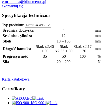
e-mail: mna@bibusmenos.pl
skontaktuj się
Specyfikacja techniczna
Typ produktu:
Średnica tłoczyska
4
mm
Średnica cylindra
12
mm
Skok
10 – 150
mm
Skok x2.46
Skok
Skok x2.17
Długość hamulca
mm
+ 30
x2.33 + 30
+ 30
Progresywność
35
50
100
%
Siła
20 – 200
N
Karta katalogowa
Certyfikaty
AEO
ISO 9001