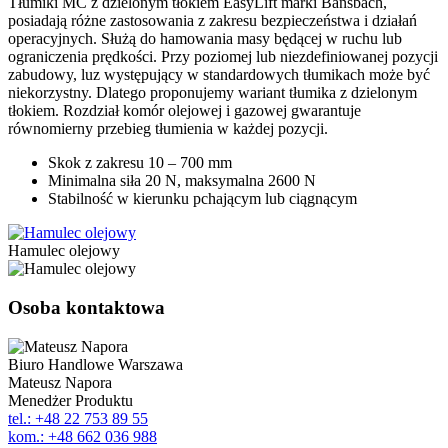
Tłumiki MC z dzielonym tłokiem EasyLift marki Bansbach,
posiadają różne zastosowania z zakresu bezpieczeństwa i działań
operacyjnych. Służą do hamowania masy będącej w ruchu lub
ograniczenia prędkości. Przy poziomej lub niezdefiniowanej pozycji
zabudowy, luz występujący w standardowych tłumikach może być
niekorzystny. Dlatego proponujemy wariant tłumika z dzielonym
tłokiem. Rozdział komór olejowej i gazowej gwarantuje
równomierny przebieg tłumienia w każdej pozycji.
Skok z zakresu 10 – 700 mm
Minimalna siła 20 N, maksymalna 2600 N
Stabilność w kierunku pchającym lub ciągnącym
Hamulec olejowy
Osoba kontaktowa
Biuro Handlowe Warszawa
Mateusz Napora
Menedżer Produktu
tel.: +48 22 753 89 55
kom.: +48 662 036 988