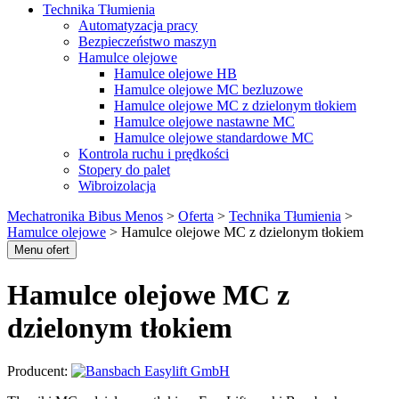
Technika Tłumienia
Automatyzacja pracy
Bezpieczeństwo maszyn
Hamulce olejowe
Hamulce olejowe HB
Hamulce olejowe MC bezluzowe
Hamulce olejowe MC z dzielonym tłokiem
Hamulce olejowe nastawne MC
Hamulce olejowe standardowe MC
Kontrola ruchu i prędkości
Stopery do palet
Wibroizolacja
Mechatronika Bibus Menos
>
Oferta
>
Technika Tłumienia
>
Hamulce olejowe
>
Hamulce olejowe MC z dzielonym tłokiem
Menu ofert
Hamulce olejowe MC z
dzielonym tłokiem
Producent: