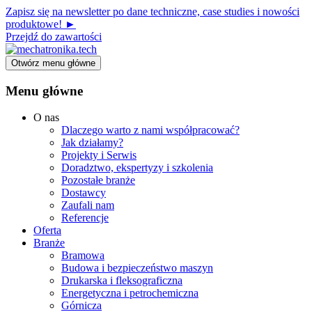
Zapisz się na newsletter po dane techniczne, case studies i nowości
produktowe! ►
Przejdź do zawartości
Otwórz menu główne
Menu główne
O nas
Dlaczego warto z nami współpracować?
Jak działamy?
Projekty i Serwis
Doradztwo, ekspertyzy i szkolenia
Pozostałe branże
Dostawcy
Zaufali nam
Referencje
Oferta
Branże
Bramowa
Budowa i bezpieczeństwo maszyn
Drukarska i fleksograficzna
Energetyczna i petrochemiczna
Górnicza