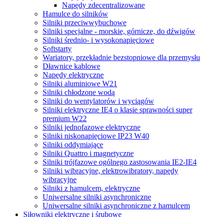
Napędy zdecentralizowane
Hamulce do silników
Silniki przeciwwybuchowe
Silniki specjalne - morskie, górnicze, do dźwigów
Silniki średnio- i wysokonapięciowe
Softstarty
Wariatory, przekładnie bezstopniowe dla przemysłu
Dławnice kablowe
Napędy elektryczne
Silniki aluminiowe W21
Silniki chłodzone wodą
Silniki do wentylatorów i wyciągów
Silniki elektryczne IE4 o klasie sprawności super
premium W22
Silniki jednofazowe elektryczne
Silniki niskonapięciowe IP23 W40
Silniki oddymiające
Silniki Quattro i magnetyczne
Silniki trójfazowe ogólnego zastosowania IE2-IE4
Silniki wibracyjne, elektrowibratory, napędy
wibracyjne
Silniki z hamulcem, elektryczne
Uniwersalne silniki asynchroniczne
Uniwersalne silniki asynchroniczne z hamulcem
Siłowniki elektryczne i śrubowe