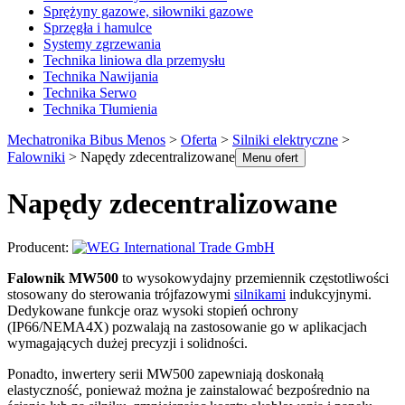
Sprężyny gazowe, siłowniki gazowe
Sprzęgła i hamulce
Systemy zgrzewania
Technika liniowa dla przemysłu
Technika Nawijania
Technika Serwo
Technika Tłumienia
Mechatronika Bibus Menos
>
Oferta
>
Silniki elektryczne
>
Falowniki
>
Napędy zdecentralizowane
Menu ofert
Napędy zdecentralizowane
Producent:
Falownik MW500
to wysokowydajny przemiennik częstotliwości
stosowany do sterowania trójfazowymi
silnikami
indukcyjnymi.
Dedykowane funkcje oraz wysoki stopień ochrony
(IP66/NEMA4X) pozwalają na zastosowanie go w aplikacjach
wymagających dużej precyzji i solidności.
Ponadto, inwertery serii MW500 zapewniają doskonałą
elastyczność, ponieważ można je zainstalować bezpośrednio na