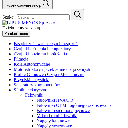
Otwórz wyszukiwarkę
Szukaj:
Dziękujemy za zakup
Zamknij menu
Bezpieczeństwo maszyn i urządzeń
Czujniki ciśnienia i temperatury
Czujniki poziomu i położenia
Filtracja
Koła Autonomiczne
Motoreduktory i przekładnie dla przemysłu
Profile Gumowe i Części Mechaniczne
Przyciski i Joysticki
Separatory komponentów
Silniki elektryczne
Falowniki
Falowniki HVAC-R
Falowniki OEM i ogólnego zastosowania
Falowniki średnionapięciowe
Mikro i mini falowniki
Napędy kabinowe
Napędy systemowe