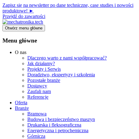
Zapisz się na newsletter po dane techniczne, case studies i nowości
produktowe! ►
Przejdź do zawartości
Otwórz menu główne
Menu główne
O nas
Dlaczego warto z nami współpracować?
Jak działamy?
Projekty i Serwis
Doradztwo, ekspertyzy i szkolenia
Pozostałe branże
Dostawcy
Zaufali nam
Referencje
Oferta
Branże
Bramowa
Budowa i bezpieczeństwo maszyn
Drukarska i fleksograficzna
Energetyczna i petrochemiczna
Górnicza