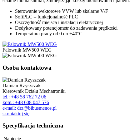
ścianie lub na silniku, zmniejszając koszty okablowania i panelu.
Sterowanie wektorowe VVW lub skalarne V/F
SoftPLC – funkcjonalność PLC
Oszczędność miejsca i instalacji elektrycznej
Dedykowany potencjometr do zadawania prędkości
Temperatura pracy od 0 do +40°C
Falownik MW500 WEG
Osoba kontaktowa
Damian Rzyszczak
Kierownik Działu Mechatroniki
tel.: +48 58 762 72 06
kom.: +48 608 047 576
e-mail: drz@bibusmenos.pl
skontaktuj się
Specyfikacja techniczna
Napięcie