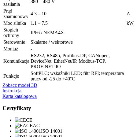
380 – 480 V
zasilania
Prąd
4.3 – 10
A
znamionowy
Moc silnika
1.1 – 7.5
kW
Stopień
IP66 / NEMA4X
ochrony
Sterowanie
Skalarne / wektorowe
Montaż
-
RS232, RS485, Profibus-DP, CANopen,
Komunikacja
DeviceNet, EtherNet/IP, Modbus-TCP,
PROFINET IO
SoftPLC; wskaźniki LED; filtr RFI; temperatura
Funkcje
pracy od -25 do +40°C
Zobacz model 3D
Instrukcja
Karta katalogowa
Certyfikaty
CE
EAC
ISO 14001
ISO 50001