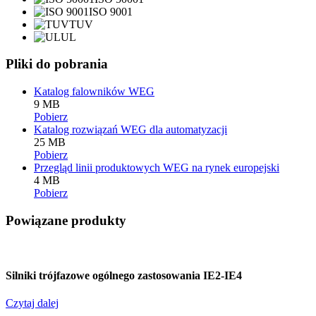
ISO 9001
TUV
UL
Pliki do pobrania
Katalog falowników WEG
9 MB
Pobierz
Katalog rozwiązań WEG dla automatyzacji
25 MB
Pobierz
Przegląd linii produktowych WEG na rynek europejski
4 MB
Pobierz
Powiązane produkty
Silniki trójfazowe ogólnego zastosowania IE2-IE4
Czytaj dalej