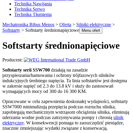
Technika Nawijania
Technika Serwo
Technika Tłumienia
Mechatronika Bibus Menos
>
Oferta
>
Silniki elektryczne
>
Softstarty
>
Softstarty średnionapięciowe
Menu ofert
Softstarty średnionapięciowe
Producent:
Softstarty serii SSW700
działają na zasadzie
przyspieszania/hamowania i ochrony trójfazowych silników
indukcyjnych średniego napięcia. Ta linia softstartów jest dostępna
w zakresie napięć od 2.3 do 13.8 kV i służy do zastosowań
wymagających mocy od 300 do 16 300 KM.
Opracowane w celu zapewnienia doskonałej wydajności, softstarty
SSW7000 minimalizują przepięcia podczas rozruchu silnika,
zapobiegają mechanicznym wstrząsom obciążenia silnika, eliminują
uderzania wodne podczas zatrzymywania pompy i chronią
silnik
elektryczny
. W konsekwencji pomaga to zaoszczędzić pieniądze,
znacznie zmniejszając wydatki związane z konserwacją.