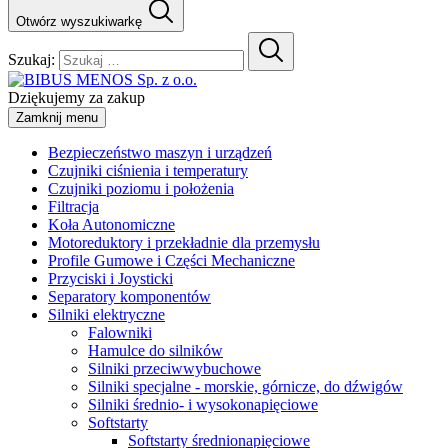
Otwórz wyszukiwarkę
Szukaj:
Dziękujemy za zakup
Zamknij menu
Bezpieczeństwo maszyn i urządzeń
Czujniki ciśnienia i temperatury
Czujniki poziomu i położenia
Filtracja
Koła Autonomiczne
Motoreduktory i przekładnie dla przemysłu
Profile Gumowe i Części Mechaniczne
Przyciski i Joysticki
Separatory komponentów
Silniki elektryczne
Falowniki
Hamulce do silników
Silniki przeciwwybuchowe
Silniki specjalne - morskie, górnicze, do dźwigów
Silniki średnio- i wysokonapięciowe
Softstarty
Softstarty średnionapięciowe