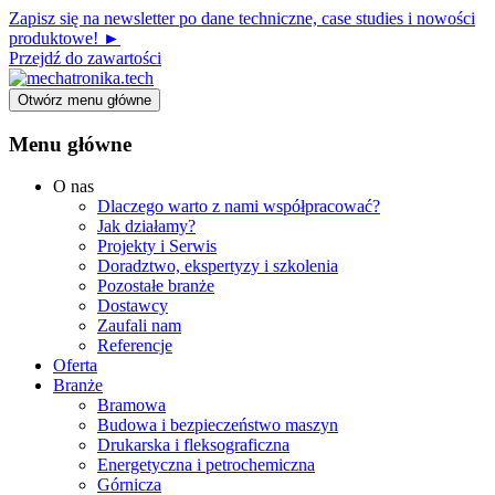
Zapisz się na newsletter po dane techniczne, case studies i nowości
produktowe! ►
Przejdź do zawartości
Otwórz menu główne
Menu główne
O nas
Dlaczego warto z nami współpracować?
Jak działamy?
Projekty i Serwis
Doradztwo, ekspertyzy i szkolenia
Pozostałe branże
Dostawcy
Zaufali nam
Referencje
Oferta
Branże
Bramowa
Budowa i bezpieczeństwo maszyn
Drukarska i fleksograficzna
Energetyczna i petrochemiczna
Górnicza