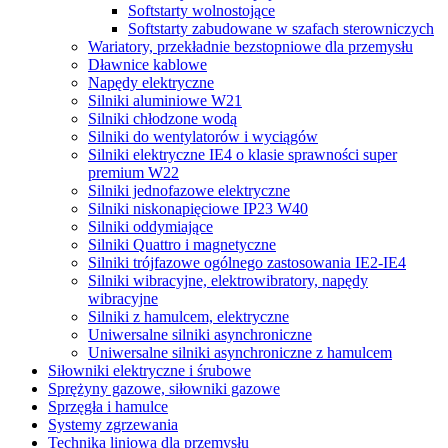
Softstarty wolnostojące
Softstarty zabudowane w szafach sterowniczych
Wariatory, przekładnie bezstopniowe dla przemysłu
Dławnice kablowe
Napędy elektryczne
Silniki aluminiowe W21
Silniki chłodzone wodą
Silniki do wentylatorów i wyciągów
Silniki elektryczne IE4 o klasie sprawności super
premium W22
Silniki jednofazowe elektryczne
Silniki niskonapięciowe IP23 W40
Silniki oddymiające
Silniki Quattro i magnetyczne
Silniki trójfazowe ogólnego zastosowania IE2-IE4
Silniki wibracyjne, elektrowibratory, napędy
wibracyjne
Silniki z hamulcem, elektryczne
Uniwersalne silniki asynchroniczne
Uniwersalne silniki asynchroniczne z hamulcem
Siłowniki elektryczne i śrubowe
Sprężyny gazowe, siłowniki gazowe
Sprzęgła i hamulce
Systemy zgrzewania
Technika liniowa dla przemysłu