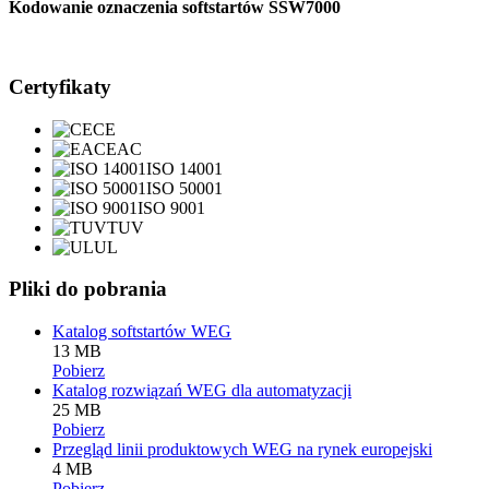
Kodowanie oznaczenia softstartów SSW7000
Certyfikaty
CE
EAC
ISO 14001
ISO 50001
ISO 9001
TUV
UL
Pliki do pobrania
Katalog softstartów WEG
13 MB
Pobierz
Katalog rozwiązań WEG dla automatyzacji
25 MB
Pobierz
Przegląd linii produktowych WEG na rynek europejski
4 MB
Pobierz