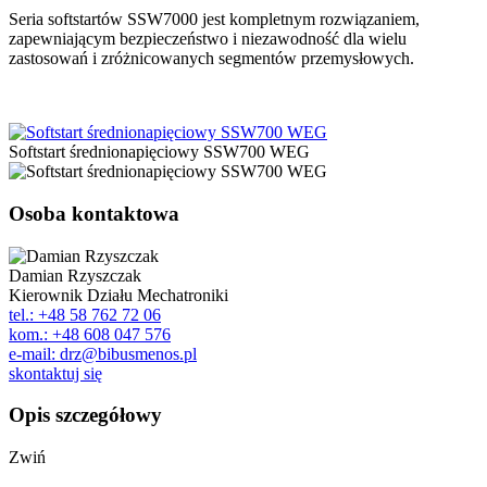
Seria softstartów SSW7000 jest kompletnym rozwiązaniem,
zapewniającym bezpieczeństwo i niezawodność dla wielu
zastosowań i zróżnicowanych segmentów przemysłowych.
Softstart średnionapięciowy SSW700 WEG
Osoba kontaktowa
Damian Rzyszczak
Kierownik Działu Mechatroniki
tel.: +48 58 762 72 06
kom.: +48 608 047 576
e-mail: drz@bibusmenos.pl
skontaktuj się
Opis szczegółowy
Zwiń