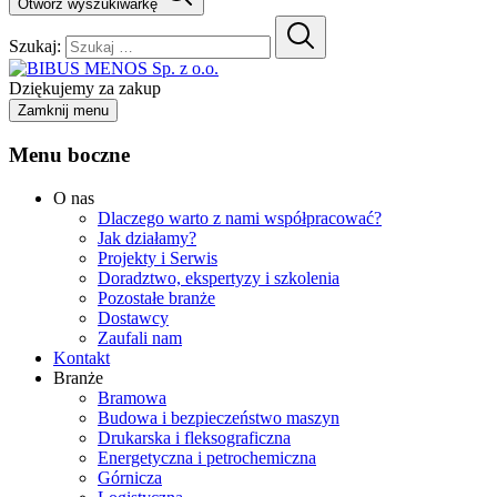
Otwórz wyszukiwarkę
Szukaj:
Dziękujemy za zakup
Zamknij menu
Menu boczne
O nas
Dlaczego warto z nami współpracować?
Jak działamy?
Projekty i Serwis
Doradztwo, ekspertyzy i szkolenia
Pozostałe branże
Dostawcy
Zaufali nam
Kontakt
Branże
Bramowa
Budowa i bezpieczeństwo maszyn
Drukarska i fleksograficzna
Energetyczna i petrochemiczna
Górnicza