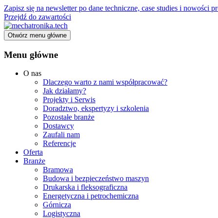
Zapisz się na newsletter po dane techniczne, case studies i nowości
Przejdź do zawartości
Otwórz menu główne
Menu główne
O nas
Dlaczego warto z nami współpracować?
Jak działamy?
Projekty i Serwis
Doradztwo, ekspertyzy i szkolenia
Pozostałe branże
Dostawcy
Zaufali nam
Referencje
Oferta
Branże
Bramowa
Budowa i bezpieczeństwo maszyn
Drukarska i fleksograficzna
Energetyczna i petrochemiczna
Górnicza
Logistyczna