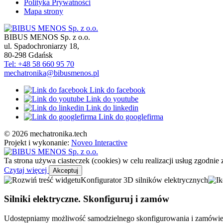
Polityka Prywatności
Mapa strony
BIBUS MENOS Sp. z o.o.
ul. Spadochroniarzy 18
,
80-298
Gdańsk
Tel: +48 58 660 95 70
mechatronika@bibusmenos.pl
Link do facebook
Link do youtube
Link do linkedin
Link do googlefirma
© 2026 mechatronika.tech
Projekt i wykonanie:
Noveo Interactive
Ta strona używa ciasteczek (cookies) w celu realizacji usług zgodni
Czytaj więcej
Akceptuj
Konfigurator 3D silników elektrycznych
Silniki elektryczne. Skonfiguruj i zamów
Udostępniamy możliwość samodzielnego skonfigurowania i zamówieni