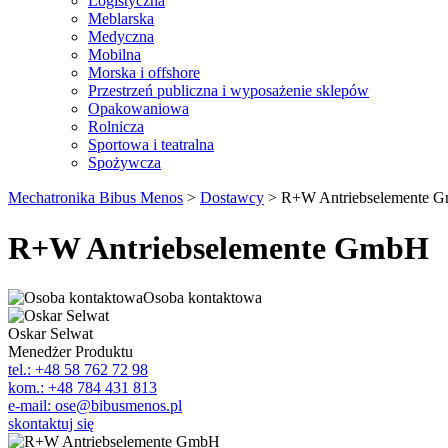
Logistyczna
Meblarska
Medyczna
Mobilna
Morska i offshore
Przestrzeń publiczna i wyposażenie sklepów
Opakowaniowa
Rolnicza
Sportowa i teatralna
Spożywcza
Mechatronika Bibus Menos
>
Dostawcy
>
R+W Antriebselemente 
R+W Antriebselemente GmbH
Osoba kontaktowa
Oskar Selwat
Menedżer Produktu
tel.: +48 58 762 72 98
kom.: +48 784 431 813
e-mail: ose@bibusmenos.pl
skontaktuj się