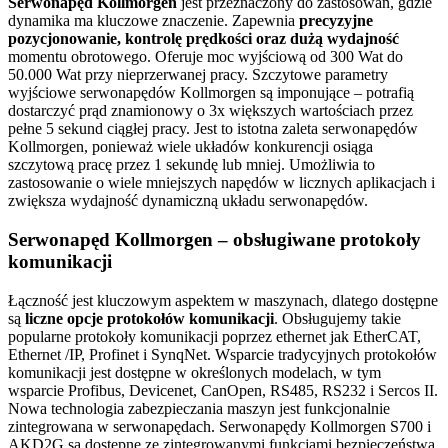
Serwonapęd Kollmorgen
jest przeznaczony do zastosowań, gdzie
dynamika ma kluczowe znaczenie. Zapewnia
precyzyjne
pozycjonowanie, kontrolę prędkości oraz dużą wydajność
momentu obrotowego. Oferuje moc wyjściową od 300 Wat do
50.000 Wat przy nieprzerwanej pracy. Szczytowe parametry
wyjściowe serwonapędów Kollmorgen są imponujące – potrafią
dostarczyć prąd znamionowy o 3x większych wartościach przez
pełne 5 sekund ciągłej pracy. Jest to istotna zaleta serwonapędów
Kollmorgen, ponieważ wiele układów konkurencji osiąga
szczytową pracę przez 1 sekundę lub mniej. Umożliwia to
zastosowanie o wiele mniejszych napędów w licznych aplikacjach i
zwiększa wydajność dynamiczną układu serwonapędów.
Serwonapęd Kollmorgen – obsługiwane protokoły
komunikacji
Łączność jest kluczowym aspektem w maszynach, dlatego dostępne
są
liczne opcje protokołów komunikacji
. Obsługujemy takie
popularne protokoły komunikacji poprzez ethernet jak EtherCAT,
Ethernet /IP, Profinet i SynqNet. Wsparcie tradycyjnych protokołów
komunikacji jest dostępne w określonych modelach, w tym
wsparcie Profibus, Devicenet, CanOpen, RS485, RS232 i Sercos II.
Nowa technologia zabezpieczania maszyn jest funkcjonalnie
zintegrowana w serwonapędach. Serwonapędy Kollmorgen S700 i
AKD2G są dostępne ze zintegrowanymi funkcjami bezpieczeństwa.