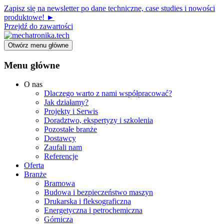
Zapisz się na newsletter po dane techniczne, case studies i nowości
produktowe! ►
Przejdź do zawartości
Otwórz menu główne
Menu główne
O nas
Dlaczego warto z nami współpracować?
Jak działamy?
Projekty i Serwis
Doradztwo, ekspertyzy i szkolenia
Pozostałe branże
Dostawcy
Zaufali nam
Referencje
Oferta
Branże
Bramowa
Budowa i bezpieczeństwo maszyn
Drukarska i fleksograficzna
Energetyczna i petrochemiczna
Górnicza