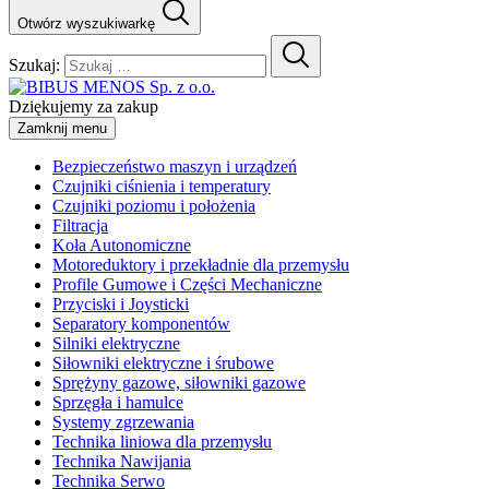
Otwórz wyszukiwarkę
Szukaj:
Dziękujemy za zakup
Zamknij menu
Bezpieczeństwo maszyn i urządzeń
Czujniki ciśnienia i temperatury
Czujniki poziomu i położenia
Filtracja
Koła Autonomiczne
Motoreduktory i przekładnie dla przemysłu
Profile Gumowe i Części Mechaniczne
Przyciski i Joysticki
Separatory komponentów
Silniki elektryczne
Siłowniki elektryczne i śrubowe
Sprężyny gazowe, siłowniki gazowe
Sprzęgła i hamulce
Systemy zgrzewania
Technika liniowa dla przemysłu
Technika Nawijania
Technika Serwo