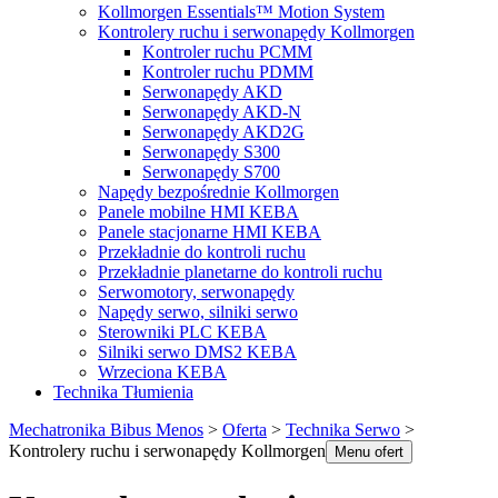
Kollmorgen Essentials™ Motion System
Kontrolery ruchu i serwonapędy Kollmorgen
Kontroler ruchu PCMM
Kontroler ruchu PDMM
Serwonapędy AKD
Serwonapędy AKD-N
Serwonapędy AKD2G
Serwonapędy S300
Serwonapędy S700
Napędy bezpośrednie Kollmorgen
Panele mobilne HMI KEBA
Panele stacjonarne HMI KEBA
Przekładnie do kontroli ruchu
Przekładnie planetarne do kontroli ruchu
Serwomotory, serwonapędy
Napędy serwo, silniki serwo
Sterowniki PLC KEBA
Silniki serwo DMS2 KEBA
Wrzeciona KEBA
Technika Tłumienia
Mechatronika Bibus Menos
>
Oferta
>
Technika Serwo
>
Kontrolery ruchu i serwonapędy Kollmorgen
Menu ofert