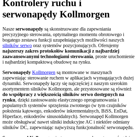
Kontrolery ruchu i
serwonapędy Kollmorgen
Nasze
serwonapędy
są skonstruowane dla zapewniania
precyzyjnego sterowania, optymalnego momentu obrotowego i
bogatego zestawu funkcji uzupełniających możliwości naszych
silników serwo
oraz systemów pozycjonujących. Oferujemy
najszerszy zakres protokołów komunikacji z najbardziej
zaawansowanymi technologiami sterowania
, proste uruchomienie
i najbardziej kompaktową obudowę na rynku.
Serwonapędy
Kollmorgen
są montowane w maszynach
zapewniając sterowanie ruchem w aplikacjach wymagających dużej
dynamiki. Serwonapędy łączy się najczęściej z naszym szerokim
asortymentem silników Kollmorgen, ale przystosowane są również
do współpracy z większością silników serwo dostępnych na
rynku
, dzięki zastosowaniu elastycznego oprogramowania i
popularnych systemów sprzężenia zwrotnego (w tym czujników
położenia kątowego, enkoderów inkrementalnych, BiSS, EnDat,
Hiperface, enkoderów sinusoidalnych). Serwonapęd Kollmorgen
może obsługiwać nawet silniki indukcyjne AC i niektóre odmiany
silników DC, zapewniając najwyższą funkcjonalność serwonapędu.