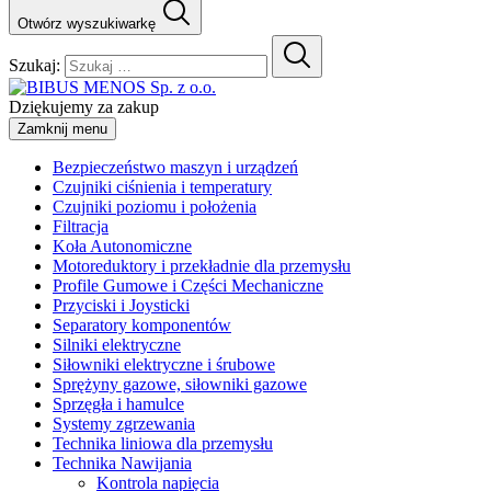
Otwórz wyszukiwarkę
Szukaj:
Dziękujemy za zakup
Zamknij menu
Bezpieczeństwo maszyn i urządzeń
Czujniki ciśnienia i temperatury
Czujniki poziomu i położenia
Filtracja
Koła Autonomiczne
Motoreduktory i przekładnie dla przemysłu
Profile Gumowe i Części Mechaniczne
Przyciski i Joysticki
Separatory komponentów
Silniki elektryczne
Siłowniki elektryczne i śrubowe
Sprężyny gazowe, siłowniki gazowe
Sprzęgła i hamulce
Systemy zgrzewania
Technika liniowa dla przemysłu
Technika Nawijania
Kontrola napięcia