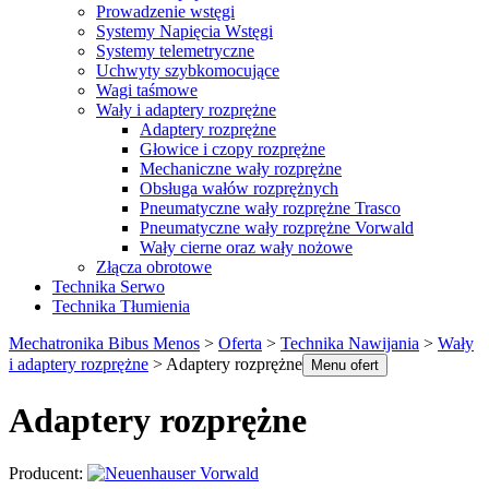
Prowadzenie wstęgi
Systemy Napięcia Wstęgi
Systemy telemetryczne
Uchwyty szybkomocujące
Wagi taśmowe
Wały i adaptery rozprężne
Adaptery rozprężne
Głowice i czopy rozprężne
Mechaniczne wały rozprężne
Obsługa wałów rozprężnych
Pneumatyczne wały rozprężne Trasco
Pneumatyczne wały rozprężne Vorwald
Wały cierne oraz wały nożowe
Złącza obrotowe
Technika Serwo
Technika Tłumienia
Mechatronika Bibus Menos
>
Oferta
>
Technika Nawijania
>
Wały
i adaptery rozprężne
>
Adaptery rozprężne
Menu ofert
Adaptery rozprężne
Producent: