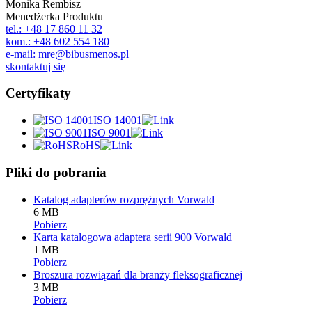
Monika Rembisz
Menedżerka Produktu
tel.: +48 17 860 11 32
kom.: +48 602 554 180
e-mail: mre@bibusmenos.pl
skontaktuj się
Certyfikaty
ISO 14001
ISO 9001
RoHS
Pliki do pobrania
Katalog adapterów rozprężnych Vorwald
6 MB
Pobierz
Karta katalogowa adaptera serii 900 Vorwald
1 MB
Pobierz
Broszura rozwiązań dla branży fleksograficznej
3 MB
Pobierz