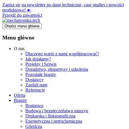
Zapisz się na newsletter po dane techniczne, case studies i nowości
produktowe! ►
Przejdź do zawartości
Otwórz menu główne
Menu główne
O nas
Dlaczego warto z nami współpracować?
Jak działamy?
Projekty i Serwis
Doradztwo, ekspertyzy i szkolenia
Pozostałe branże
Dostawcy
Zaufali nam
Referencje
Oferta
Branże
Bramowa
Budowa i bezpieczeństwo maszyn
Drukarska i fleksograficzna
Energetyczna i petrochemiczna
Górnicza