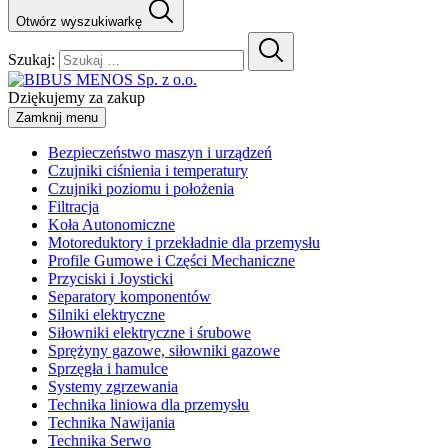
Otwórz wyszukiwarkę
Szukaj:
Dziękujemy za zakup
Zamknij menu
Bezpieczeństwo maszyn i urządzeń
Czujniki ciśnienia i temperatury
Czujniki poziomu i położenia
Filtracja
Koła Autonomiczne
Motoreduktory i przekładnie dla przemysłu
Profile Gumowe i Części Mechaniczne
Przyciski i Joysticki
Separatory komponentów
Silniki elektryczne
Siłowniki elektryczne i śrubowe
Sprężyny gazowe, siłowniki gazowe
Sprzęgła i hamulce
Systemy zgrzewania
Technika liniowa dla przemysłu
Technika Nawijania
Technika Serwo