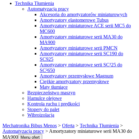
Technika Tłumienia
Automatyzacja pracy
Akcesoria do amortyzatorów miniaturowych
Amortyzatory elastomerowe Tubus
Amortyzatory miniaturowe ACE serii MC5 do
MC600
Amortyzatory miniaturowe serii MA30 do
MA900
Amortyzatory miniaturowe serii PMCN
Amortyzatory miniaturowe serii SC190 do
SC925
Amortyzatory miniaturowe serii SC²25 do
SC²650
Amortyzatory przemysłowe Magnum
Ciężkie amortyzatory przemysłowe
Maty tłumiące
Bezpieczeństwo maszyn
Hamulce olejowe
Kontrola ruchu i prędkości
Stopery do palet
Wibroizolacja
Mechatronika Bibus Menos
>
Oferta
>
Technika Tłumienia
>
Automatyzacja pracy
>
Amortyzatory miniaturowe serii MA30 do
MA900
Menu ofert