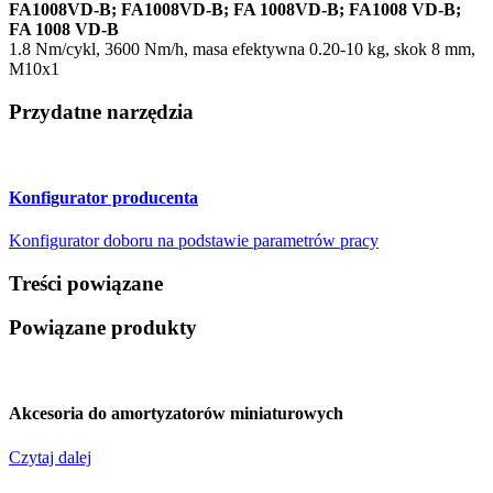
FA1008VD-B; FA1008VD-B; FA 1008VD-B; FA1008 VD-B;
FA 1008 VD-B
1.8 Nm/cykl, 3600 Nm/h, masa efektywna 0.20-10 kg, skok 8 mm,
M10x1
Przydatne narzędzia
Konfigurator producenta
Konfigurator doboru na podstawie parametrów pracy
Treści powiązane
Powiązane produkty
Akcesoria do amortyzatorów miniaturowych
Czytaj dalej