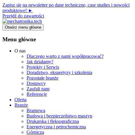
Zapisz się na newsletter po dane techniczne, case studies i nowości
produktowe! ►
Przejdź do zawartości
Otwórz menu główne
Menu główne
O nas
Dlaczego warto z nami współpracować?
Jak działamy?
Projekty i Serwis
Doradztwo, ekspertyzy i szkolenia
Pozostałe branże
Dostawcy
Zaufali nam
Referencje
Oferta
Branże
Bramowa
Budowa i bezpieczeństwo maszyn
Drukarska i fleksograficzna
Energetyczna i petrochemiczna
Górnicza