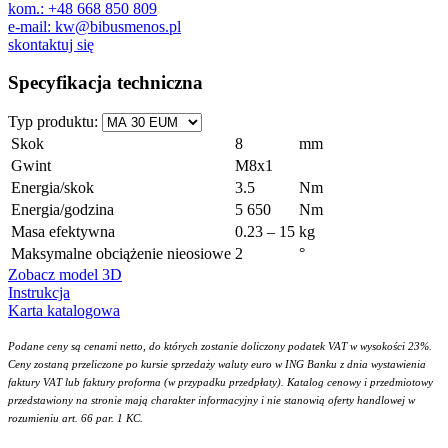
kom.: +48 668 850 809
e-mail: kw@bibusmenos.pl
skontaktuj się
Specyfikacja techniczna
Typ produktu:
Skok
8
mm
Gwint
M8x1
Energia/skok
3.5
Nm
Energia/godzina
5 650
Nm
Masa efektywna
0.23 – 15
kg
Maksymalne obciążenie nieosiowe
2
°
Zobacz model 3D
Instrukcja
Karta katalogowa
Podane ceny są cenami netto, do których zostanie doliczony podatek VAT w wysokości 23%.
Ceny zostaną przeliczone po kursie sprzedaży waluty euro w ING Banku z dnia wystawienia
faktury VAT lub faktury proforma (w przypadku przedpłaty). Katalog cenowy i przedmiotowy
przedstawiony na stronie mają charakter informacyjny i nie stanowią oferty handlowej w
rozumieniu art. 66 par. 1 KC.