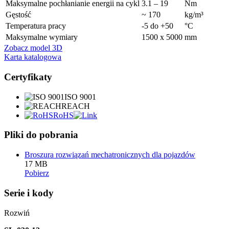
Maksymalne pochłanianie energii na cykl
3.1 – 19
Nm
Gęstość
~ 170
kg/m³
Temperatura pracy
-5 do +50
°C
Maksymalne wymiary
1500 x 5000
mm
Zobacz model 3D
Karta katalogowa
Certyfikaty
ISO 9001
REACH
RoHS
Pliki do pobrania
Broszura rozwiązań mechatronicznych dla pojazdów
17 MB
Pobierz
Serie i kody
Rozwiń