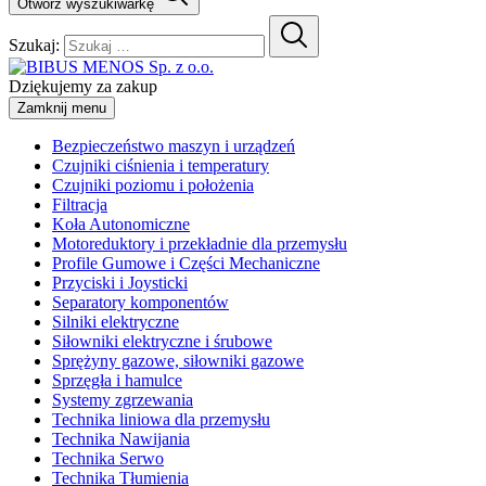
Otwórz wyszukiwarkę
Szukaj:
Dziękujemy za zakup
Zamknij menu
Bezpieczeństwo maszyn i urządzeń
Czujniki ciśnienia i temperatury
Czujniki poziomu i położenia
Filtracja
Koła Autonomiczne
Motoreduktory i przekładnie dla przemysłu
Profile Gumowe i Części Mechaniczne
Przyciski i Joysticki
Separatory komponentów
Silniki elektryczne
Siłowniki elektryczne i śrubowe
Sprężyny gazowe, siłowniki gazowe
Sprzęgła i hamulce
Systemy zgrzewania
Technika liniowa dla przemysłu
Technika Nawijania
Technika Serwo
Technika Tłumienia