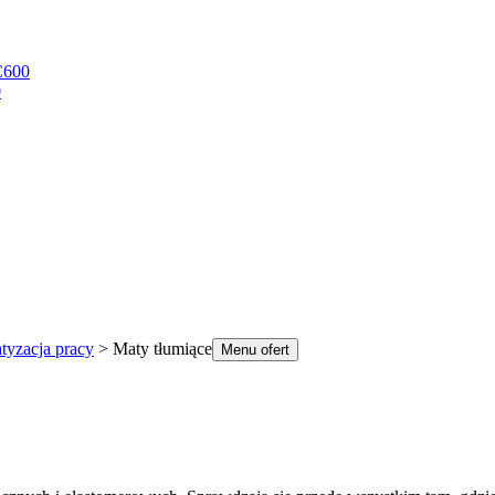
C600
0
tyzacja pracy
>
Maty tłumiące
Menu ofert