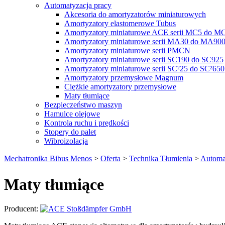
Automatyzacja pracy
Akcesoria do amortyzatorów miniaturowych
Amortyzatory elastomerowe Tubus
Amortyzatory miniaturowe ACE serii MC5 do M
Amortyzatory miniaturowe serii MA30 do MA90
Amortyzatory miniaturowe serii PMCN
Amortyzatory miniaturowe serii SC190 do SC925
Amortyzatory miniaturowe serii SC²25 do SC²650
Amortyzatory przemysłowe Magnum
Ciężkie amortyzatory przemysłowe
Maty tłumiące
Bezpieczeństwo maszyn
Hamulce olejowe
Kontrola ruchu i prędkości
Stopery do palet
Wibroizolacja
Mechatronika Bibus Menos
>
Oferta
>
Technika Tłumienia
>
Automa
Maty tłumiące
Producent: