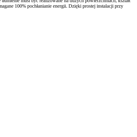
tłumienie musi być realizowane na dużych powierzchniach, kształt
gane 100% pochłanianie energii. Dzięki prostej instalacji przy