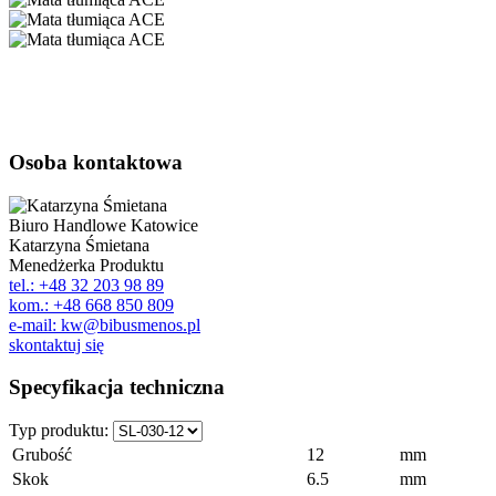
Osoba kontaktowa
Biuro Handlowe Katowice
Katarzyna Śmietana
Menedżerka Produktu
tel.: +48 32 203 98 89
kom.: +48 668 850 809
e-mail: kw@bibusmenos.pl
skontaktuj się
Specyfikacja techniczna
Typ produktu:
Grubość
12
mm
Skok
6.5
mm