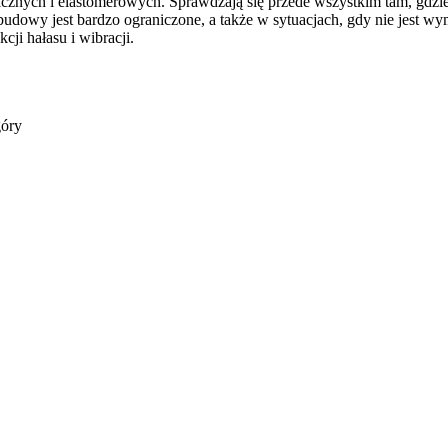
cznych i elastomerowych. Sprawdzają się przede wszystkim tam, gdzie 
owy jest bardzo ograniczone, a także w sytuacjach, gdy nie jest wyma
cji hałasu i wibracji.
góry