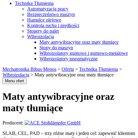
Technika Tłumienia
Automatyzacja pracy
Bezpieczeństwo maszyn
Hamulce olejowe
Kontrola ruchu i prędkości
Stopery do palet
Wibroizolacja
Maty antywibracyjne oraz maty tłumiące
Stopy do maszyn
Wibroizolatory gumowe i gumowo-metalowe
Wibroizolatory pneumatyczne
Mechatronika Bibus Menos
>
Oferta
>
Technika Tłumienia
>
Wibroizolacja
>
Maty antywibracyjne oraz maty tłumiące
Menu ofert
Maty antywibracyjne oraz
maty tłumiące
Producent:
SLAB, CEL, PAD – trzy różne maty i jeden cel: zapewnić klientom