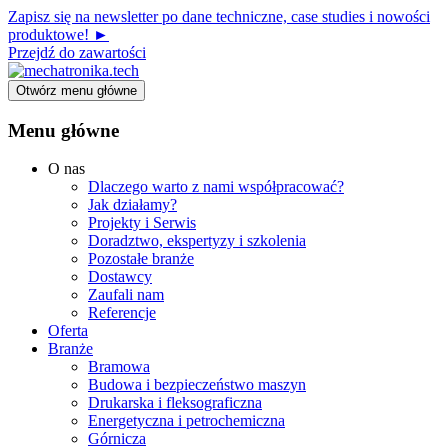
Zapisz się na newsletter po dane techniczne, case studies i nowości
produktowe! ►
Przejdź do zawartości
Otwórz menu główne
Menu główne
O nas
Dlaczego warto z nami współpracować?
Jak działamy?
Projekty i Serwis
Doradztwo, ekspertyzy i szkolenia
Pozostałe branże
Dostawcy
Zaufali nam
Referencje
Oferta
Branże
Bramowa
Budowa i bezpieczeństwo maszyn
Drukarska i fleksograficzna
Energetyczna i petrochemiczna
Górnicza