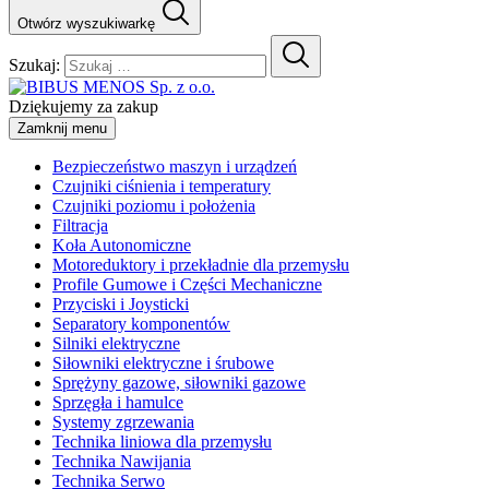
Otwórz wyszukiwarkę
Szukaj:
Dziękujemy za zakup
Zamknij menu
Bezpieczeństwo maszyn i urządzeń
Czujniki ciśnienia i temperatury
Czujniki poziomu i położenia
Filtracja
Koła Autonomiczne
Motoreduktory i przekładnie dla przemysłu
Profile Gumowe i Części Mechaniczne
Przyciski i Joysticki
Separatory komponentów
Silniki elektryczne
Siłowniki elektryczne i śrubowe
Sprężyny gazowe, siłowniki gazowe
Sprzęgła i hamulce
Systemy zgrzewania
Technika liniowa dla przemysłu
Technika Nawijania
Technika Serwo