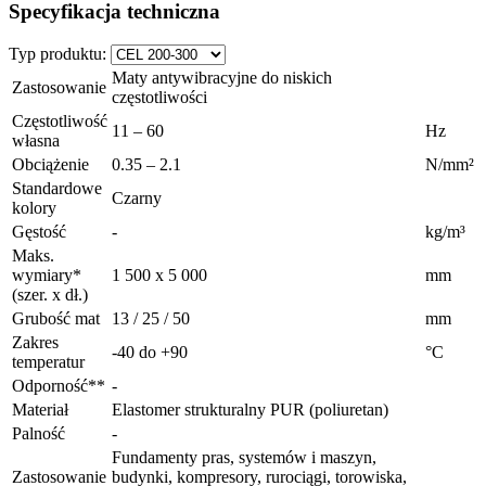
Specyfikacja techniczna
Typ produktu:
Maty antywibracyjne do niskich
Zastosowanie
częstotliwości
Częstotliwość
11 – 60
Hz
własna
Obciążenie
0.35 – 2.1
N/mm²
Standardowe
Czarny
kolory
Gęstość
-
kg/m³
Maks.
wymiary*
1 500 x 5 000
mm
(szer. x dł.)
Grubość mat
13 / 25 / 50
mm
Zakres
-40 do +90
°C
temperatur
Odporność**
-
Materiał
Elastomer strukturalny PUR (poliuretan)
Palność
-
Fundamenty pras, systemów i maszyn,
Zastosowanie
budynki, kompresory, rurociągi, torowiska,