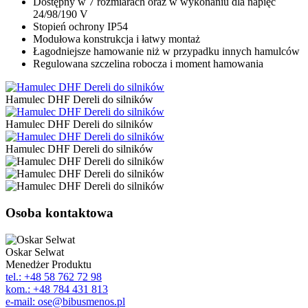
Dostępny w 7 rozmiarach oraz w wykonaniu dla napięć
24/98/190 V
Stopień ochrony IP54
Modułowa konstrukcja i łatwy montaż
Łagodniejsze hamowanie niż w przypadku innych hamulców
Regulowana szczelina robocza i moment hamowania
Hamulec DHF Dereli do silników
Hamulec DHF Dereli do silników
Hamulec DHF Dereli do silników
Osoba kontaktowa
Oskar Selwat
Menedżer Produktu
tel.: +48 58 762 72 98
kom.: +48 784 431 813
e-mail: ose@bibusmenos.pl