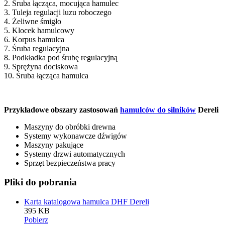
2. Śruba łącząca, mocująca hamulec
3. Tuleja regulacji luzu roboczego
4. Żeliwne śmigło
5. Klocek hamulcowy
6. Korpus hamulca
7. Śruba regulacyjna
8. Podkładka pod śrubę regulacyjną
9. Sprężyna dociskowa
10. Śruba łącząca hamulca
Przykładowe obszary zastosowań
hamulców do silników
Dereli
Maszyny do obróbki drewna
Systemy wykonawcze dźwigów
Maszyny pakujące
Systemy drzwi automatycznych
Sprzęt bezpieczeństwa pracy
Pliki do pobrania
Karta katalogowa hamulca DHF Dereli
395 KB
Pobierz