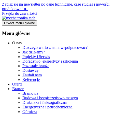
Zapisz się na newsletter po dane techniczne, case studies i nowości
produktowe! ►
Przejdź do zawartości
Otwórz menu główne
Menu główne
O nas
Dlaczego warto z nami współpracować?
Jak działamy?
Projekty i Serwis
Doradztwo, ekspertyzy i szkolenia
Pozostałe branże
Dostawcy
Zaufali nam
Referencje
Oferta
Branże
Bramowa
Budowa i bezpieczeństwo maszyn
Drukarska i fleksograficzna
Energetyczna i petrochemiczna
Górnicza