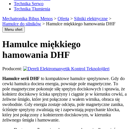
Technika Serwo
Technika Tłumienia
Mechatronika Bibus Menos
>
Oferta
>
Silniki elektryczne
>
Hamulce do silników
>
Hamulce miękkiego hamowania DHF
Menu ofert
Hamulce miękkiego
hamowania DHF
Producent:
Hamulce serii DHF
to kompaktowe hamulce sprężynowe. Gdy do
cewki hamulca dociera energia, powstaje pole magnetyczne. To
pole magnetyczne pokonuje siłę sprężyn dociskowych i sprawia, że
kołnierz dociskowy ściska sprężyny i ciągnie je w kierunku cewki, a
żeliwne śmigło, które jest połączone z wałem wirnika, obraca się
swobodnie. Gdy energia zostaje odcięta, pole magnetyczne zanika,
ściśnięte sprężyny zwalniają się i zapewniają popychanie klocka,
który jest połączony z kołnierzem dociskowym, w kierunku
żeliwnego śmigła i hamowanie.