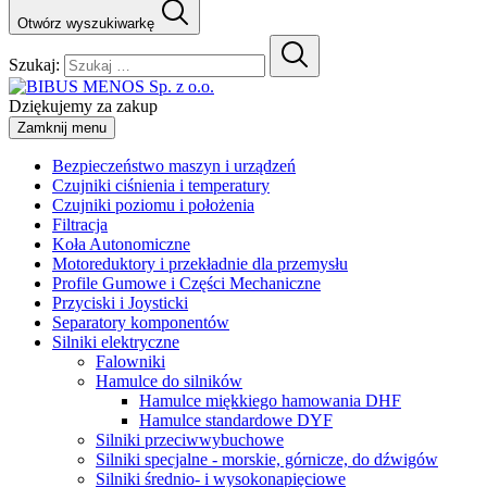
Otwórz wyszukiwarkę
Szukaj:
Dziękujemy za zakup
Zamknij menu
Bezpieczeństwo maszyn i urządzeń
Czujniki ciśnienia i temperatury
Czujniki poziomu i położenia
Filtracja
Koła Autonomiczne
Motoreduktory i przekładnie dla przemysłu
Profile Gumowe i Części Mechaniczne
Przyciski i Joysticki
Separatory komponentów
Silniki elektryczne
Falowniki
Hamulce do silników
Hamulce miękkiego hamowania DHF
Hamulce standardowe DYF
Silniki przeciwwybuchowe
Silniki specjalne - morskie, górnicze, do dźwigów
Silniki średnio- i wysokonapięciowe