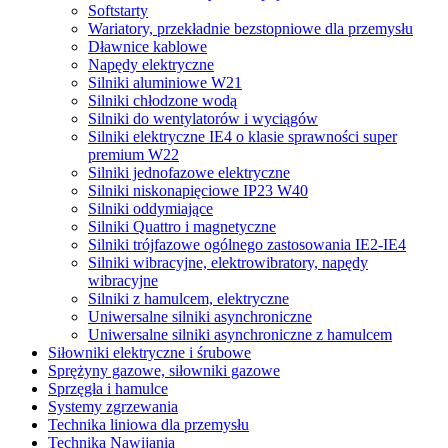
Softstarty
Wariatory, przekładnie bezstopniowe dla przemysłu
Dławnice kablowe
Napędy elektryczne
Silniki aluminiowe W21
Silniki chłodzone wodą
Silniki do wentylatorów i wyciągów
Silniki elektryczne IE4 o klasie sprawności super
premium W22
Silniki jednofazowe elektryczne
Silniki niskonapięciowe IP23 W40
Silniki oddymiające
Silniki Quattro i magnetyczne
Silniki trójfazowe ogólnego zastosowania IE2-IE4
Silniki wibracyjne, elektrowibratory, napędy
wibracyjne
Silniki z hamulcem, elektryczne
Uniwersalne silniki asynchroniczne
Uniwersalne silniki asynchroniczne z hamulcem
Siłowniki elektryczne i śrubowe
Sprężyny gazowe, siłowniki gazowe
Sprzęgła i hamulce
Systemy zgrzewania
Technika liniowa dla przemysłu
Technika Nawijania