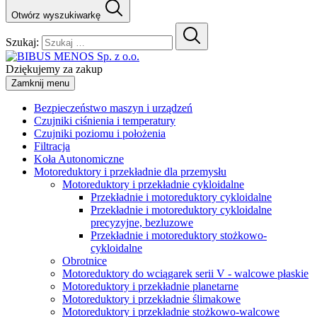
Otwórz wyszukiwarkę
Szukaj:
Dziękujemy za zakup
Zamknij menu
Bezpieczeństwo maszyn i urządzeń
Czujniki ciśnienia i temperatury
Czujniki poziomu i położenia
Filtracja
Koła Autonomiczne
Motoreduktory i przekładnie dla przemysłu
Motoreduktory i przekładnie cykloidalne
Przekładnie i motoreduktory cykloidalne
Przekładnie i motoreduktory cykloidalne
precyzyjne, bezluzowe
Przekładnie i motoreduktory stożkowo-
cykloidalne
Obrotnice
Motoreduktory do wciągarek serii V - walcowe płaskie
Motoreduktory i przekładnie planetarne
Motoreduktory i przekładnie ślimakowe
Motoreduktory i przekładnie stożkowo-walcowe