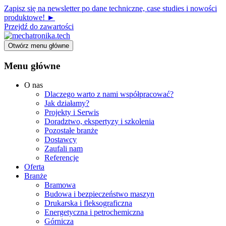
Zapisz się na newsletter po dane techniczne, case studies i nowości
produktowe! ►
Przejdź do zawartości
Otwórz menu główne
Menu główne
O nas
Dlaczego warto z nami współpracować?
Jak działamy?
Projekty i Serwis
Doradztwo, ekspertyzy i szkolenia
Pozostałe branże
Dostawcy
Zaufali nam
Referencje
Oferta
Branże
Bramowa
Budowa i bezpieczeństwo maszyn
Drukarska i fleksograficzna
Energetyczna i petrochemiczna
Górnicza