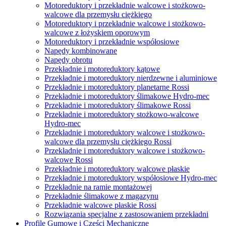
Motoreduktory i przekładnie walcowe i stożkowo-
walcowe dla przemysłu ciężkiego
Motoreduktory i przekładnie walcowe i stożkowo-
walcowe z łożyskiem oporowym
Motoreduktory i przekładnie współosiowe
Napędy kombinowane
Napędy obrotu
Przekładnie i motoreduktory kątowe
Przekładnie i motoreduktory nierdzewne i aluminiowe
Przekładnie i motoreduktory planetarne Rossi
Przekładnie i motoreduktory ślimakowe Hydro-mec
Przekładnie i motoreduktory ślimakowe Rossi
Przekładnie i motoreduktory stożkowo-walcowe
Hydro-mec
Przekładnie i motoreduktory walcowe i stożkowo-
walcowe dla przemysłu ciężkiego Rossi
Przekładnie i motoreduktory walcowe i stożkowo-
walcowe Rossi
Przekładnie i motoreduktory walcowe płaskie
Przekładnie i motoreduktory współosiowe Hydro-mec
Przekładnie na ramie montażowej
Przekładnie ślimakowe z magazynu
Przekładnie walcowe płaskie Rossi
Rozwiązania specjalne z zastosowaniem przekładni
Profile Gumowe i Części Mechaniczne