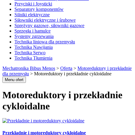
Przyciski i Joysticki
Separatory komponentów
Silniki elektryczne
Siłowniki elektryczne i śrubowe
Sprężyny gazowe, siłowniki gazowe
Sprzęgła i hamulce
Systemy zgrzewania
Technika liniowa dla przemysłu
Technika Nawijania
Technika Serwo
Technika Tłumienia
Mechatronika Bibus Menos
>
Oferta
>
Motoreduktory i przekładnie
dla przemysłu
>
Motoreduktory i przekładnie cykloidalne
Menu ofert
Motoreduktory i przekładnie
cykloidalne
Przekładnie i motoreduktory cykloidalne