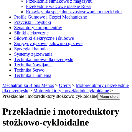
Przekładnie ślimakowe z magazynu
Przekładnie walcowe płaskie Rossi
Rozwiązania specjalne z zastosowaniem przekładni
Profile Gumowe i Części Mechaniczne
Przyciski i Joysticki
Separatory komponentów
Silniki elektryczne
Siłowniki elektryczne i śrubowe
Sprężyny gazowe, siłowniki gazowe
Sprzęgła i hamulce
Systemy zgrzewania
Technika liniowa dla przemysłu
Technika Nawijania
Technika Serwo
Technika Tłumienia
Mechatronika Bibus Menos
>
Oferta
>
Motoreduktory i przekładnie
dla przemysłu
>
Motoreduktory i przekładnie cykloidalne
>
Przekładnie i motoreduktory stożkowo-cykloidalne
Menu ofert
Przekładnie i motoreduktory
stożkowo-cykloidalne