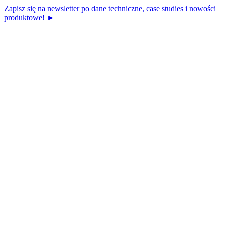
Zapisz się na newsletter po dane techniczne, case studies i nowości
produktowe! ►