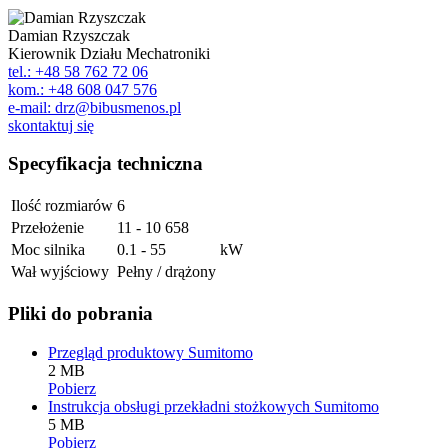
Damian Rzyszczak
Kierownik Działu Mechatroniki
tel.: +48 58 762 72 06
kom.: +48 608 047 576
e-mail: drz@bibusmenos.pl
skontaktuj się
Specyfikacja techniczna
Ilość rozmiarów
6
Przełożenie
11 - 10 658
Moc silnika
0.1 - 55
kW
Wał wyjściowy
Pełny / drążony
Pliki do pobrania
Przegląd produktowy Sumitomo
2 MB
Pobierz
Instrukcja obsługi przekładni stożkowych Sumitomo
5 MB
Pobierz