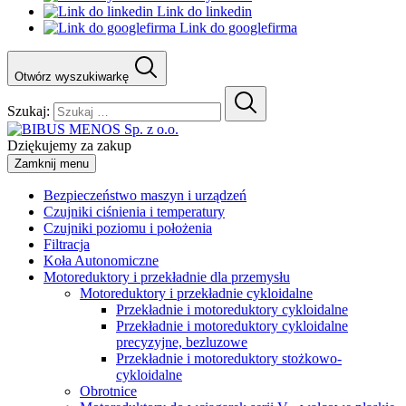
Link do linkedin
Link do googlefirma
Otwórz wyszukiwarkę
Szukaj:
Dziękujemy za zakup
Zamknij menu
Bezpieczeństwo maszyn i urządzeń
Czujniki ciśnienia i temperatury
Czujniki poziomu i położenia
Filtracja
Koła Autonomiczne
Motoreduktory i przekładnie dla przemysłu
Motoreduktory i przekładnie cykloidalne
Przekładnie i motoreduktory cykloidalne
Przekładnie i motoreduktory cykloidalne
precyzyjne, bezluzowe
Przekładnie i motoreduktory stożkowo-
cykloidalne
Obrotnice