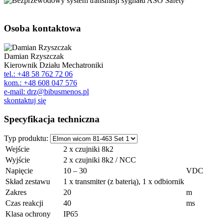
Osoba kontaktowa
Damian Rzyszczak
Kierownik Działu Mechatroniki
tel.: +48 58 762 72 06
kom.: +48 608 047 576
e-mail: drz@bibusmenos.pl
skontaktuj się
Specyfikacja techniczna
Typ produktu:
Wejście
2 x czujniki 8k2
Wyjście
2 x czujniki 8k2 / NCC
Napięcie
10 – 30
VDC
Skład zestawu
1 x transmiter (z baterią), 1 x odbiornik
Zakres
20
m
Czas reakcji
40
ms
Klasa ochrony
IP65