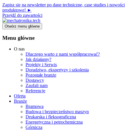
Zapisz się na newsletter po dane techniczne, case studies i nowości
produktowe! ►
Przejdź do zawartości
Otwórz menu główne
Menu główne
O nas
Dlaczego warto z nami współpracować?
Jak działamy?
Projekty i Serwis
Doradztwo, ekspertyzy i szkolenia
Pozostałe branże
Dostawcy
Zaufali nam
Referencje
Oferta
Branże
Bramowa
Budowa i bezpieczeństwo maszyn
Drukarska i fleksograficzna
Energetyczna i petrochemiczna
Górnicza