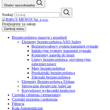
Otwórz wyszukiwarkę
Szukaj:
Dziękujemy za zakup
Zamknij menu
Bezpieczeństwo maszyn i urządzeń
Elementy bezpieczeństwa ASO Safety
Bezprzewodowy system transmisji sygnału
Indukcyjne systemy transmisji sygnału
Kontrolery napędu do bram
Listwy bezpieczeństwa, rezystencyjne,
zabezpieczające
Maty bezpieczeństwa
Przekaźniki bezpieczeństwa
Zderzaki bezpieczeństwa
Elementy Bezpieczeństwa Elobau
Sterowanie dwuręczne SafeCap
Krzywkowe wyłączniki krańcowe
Czujniki ciśnienia i temperatury
Czujniki poziomu i położenia
Filtracja
Koła Autonomiczne