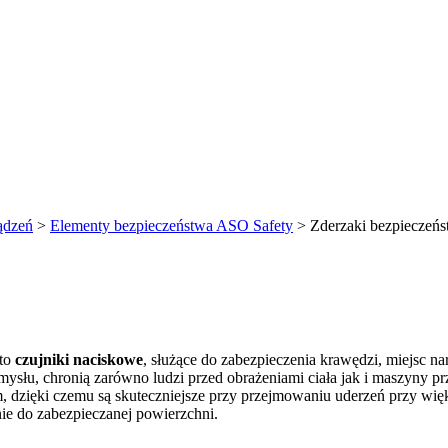
ądzeń
>
Elementy bezpieczeństwa ASO Safety
>
Zderzaki bezpieczeń
 to
czujniki naciskowe
, służące do zabezpieczenia krawędzi, miejsc n
emysłu, chronią zarówno ludzi przed obrażeniami ciała jak i maszyny
 dzięki czemu są skuteczniejsze przy przejmowaniu uderzeń przy więk
e do zabezpieczanej powierzchni.