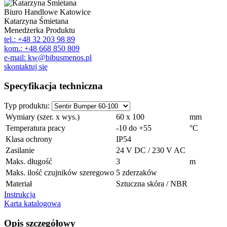
Biuro Handlowe Katowice
Katarzyna Śmietana
Menedżerka Produktu
tel.: +48 32 203 98 89
kom.: +48 668 850 809
e-mail: kw@bibusmenos.pl
skontaktuj się
Specyfikacja techniczna
Typ produktu:
Wymiary (szer. x wys.)
60 x 100
mm
Temperatura pracy
-10 do +55
°C
Klasa ochrony
IP54
Zasilanie
24 V DC / 230 V AC
Maks. długość
3
m
Maks. ilość czujników szeregowo
5 zderzaków
Materiał
Sztuczna skóra / NBR
Instrukcja
Karta katalogowa
Opis szczegółowy