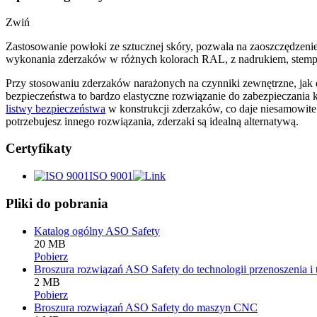
Zwiń
Zastosowanie powłoki ze sztucznej skóry, pozwala na zaoszczędzeni
wykonania zderzaków w różnych kolorach RAL, z nadrukiem, stemple
Przy stosowaniu zderzaków narażonych na czynniki zewnętrzne, ja
bezpieczeństwa to bardzo elastyczne rozwiązanie do zabezpieczani
listwy bezpieczeństwa
w konstrukcji zderzaków, co daje niesamowite
potrzebujesz innego rozwiązania, zderzaki są idealną alternatywą.
Certyfikaty
ISO 9001
Pliki do pobrania
Katalog ogólny ASO Safety
20 MB
Pobierz
Broszura rozwiązań ASO Safety do technologii przenoszenia i 
2 MB
Pobierz
Broszura rozwiązań ASO Safety do maszyn CNC