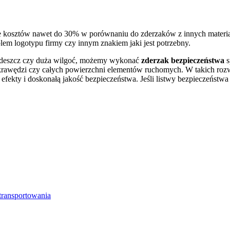
e kosztów nawet do 30% w porównaniu do zderzaków z innych materiał
m logotypu firmy czy innym znakiem jaki jest potrzebny.
k deszcz czy duża wilgoć, możemy wykonać
zderzak bezpieczeństwa
s
a krawędzi czy całych powierzchni elementów ruchomych. W takich r
 efekty i doskonałą jakość bezpieczeństwa. Jeśli listwy bezpieczeńst
transportowania