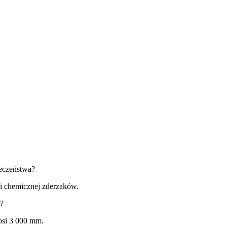
ieczeństwa?
ści chemicznej zderzaków.
w?
osi 3 000 mm.