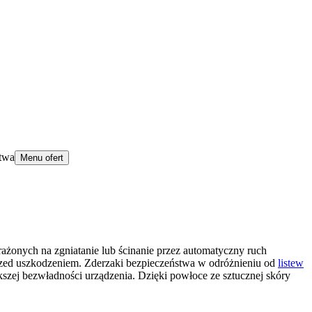
stwa
Menu ofert
arażonych na zgniatanie lub ścinanie przez automatyczny ruch
 przed uszkodzeniem. Zderzaki bezpieczeństwa w odróżnieniu od
listew
szej bezwładności urządzenia. Dzięki powłoce ze sztucznej skóry