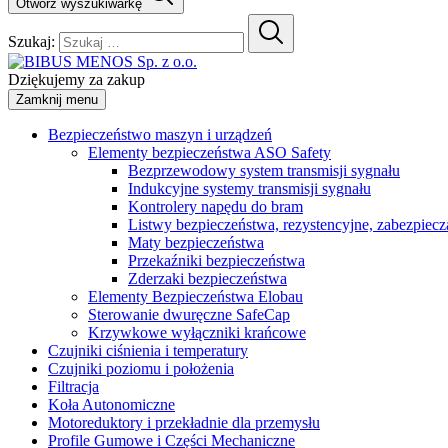
Otwórz wyszukiwarkę
Szukaj:
Dziękujemy za zakup
Zamknij menu
Bezpieczeństwo maszyn i urządzeń
Elementy bezpieczeństwa ASO Safety
Bezprzewodowy system transmisji sygnału
Indukcyjne systemy transmisji sygnału
Kontrolery napędu do bram
Listwy bezpieczeństwa, rezystencyjne, zabezpiecz
Maty bezpieczeństwa
Przekaźniki bezpieczeństwa
Zderzaki bezpieczeństwa
Elementy Bezpieczeństwa Elobau
Sterowanie dwuręczne SafeCap
Krzywkowe wyłączniki krańcowe
Czujniki ciśnienia i temperatury
Czujniki poziomu i położenia
Filtracja
Koła Autonomiczne
Motoreduktory i przekładnie dla przemysłu
Profile Gumowe i Części Mechaniczne