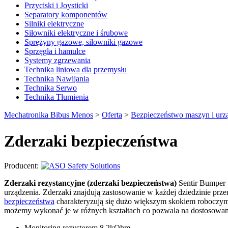
Przyciski i Joysticki
Separatory komponentów
Silniki elektryczne
Siłowniki elektryczne i śrubowe
Sprężyny gazowe, siłowniki gazowe
Sprzęgła i hamulce
Systemy zgrzewania
Technika liniowa dla przemysłu
Technika Nawijania
Technika Serwo
Technika Tłumienia
Mechatronika Bibus Menos
>
Oferta
>
Bezpieczeństwo maszyn i urz
Zderzaki bezpieczeństwa
Producent:
Zderzaki rezystancyjne (zderzaki bezpieczeństwa)
Sentir Bumper
urządzenia. Zderzaki znajdują zastosowanie w każdej dziedzinie prz
bezpieczeństwa
charakteryzują się dużo większym skokiem roboczym,
możemy wykonać je w różnych kształtach co pozwala na dostosowani
Monitoring rezystorem 8,2kOhm