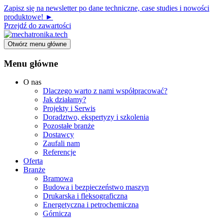
Zapisz się na newsletter po dane techniczne, case studies i nowości
produktowe! ►
Przejdź do zawartości
Otwórz menu główne
Menu główne
O nas
Dlaczego warto z nami współpracować?
Jak działamy?
Projekty i Serwis
Doradztwo, ekspertyzy i szkolenia
Pozostałe branże
Dostawcy
Zaufali nam
Referencje
Oferta
Branże
Bramowa
Budowa i bezpieczeństwo maszyn
Drukarska i fleksograficzna
Energetyczna i petrochemiczna
Górnicza