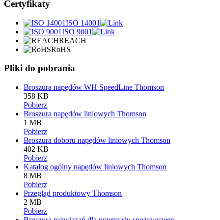
Certyfikaty
ISO 14001
ISO 9001
REACH
RoHS
Pliki do pobrania
Broszura napędów WH SpeedLine Thomson
358 KB
Pobierz
Broszura napędów liniowych Thomson
1 MB
Pobierz
Broszura doboru napędów liniowych Thomson
402 KB
Pobierz
Katalog ogólny napędów liniowych Thomson
8 MB
Pobierz
Przegląd produktowy Thomson
2 MB
Pobierz
Broszura rozwiązań dla przemysłu spożywczego