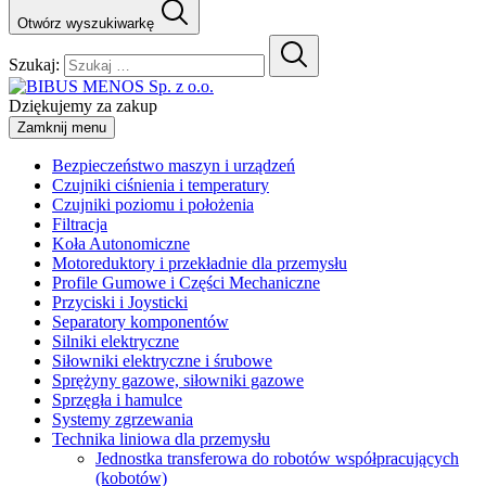
Otwórz wyszukiwarkę
Szukaj:
Dziękujemy za zakup
Zamknij menu
Bezpieczeństwo maszyn i urządzeń
Czujniki ciśnienia i temperatury
Czujniki poziomu i położenia
Filtracja
Koła Autonomiczne
Motoreduktory i przekładnie dla przemysłu
Profile Gumowe i Części Mechaniczne
Przyciski i Joysticki
Separatory komponentów
Silniki elektryczne
Siłowniki elektryczne i śrubowe
Sprężyny gazowe, siłowniki gazowe
Sprzęgła i hamulce
Systemy zgrzewania
Technika liniowa dla przemysłu
Jednostka transferowa do robotów współpracujących
(kobotów)