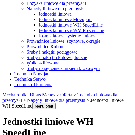
Łożyska liniowe dla przemysłu
Napędy liniowe dla przemysłu
Jednostki liniowe
Jednostki liniowe Movopart
Jednostki liniowe WH SpeedLine
Jednostki liniowe WM PowerLine
Kompaktowe systemy liniowe
Prowadnice liniowe, szynowe, okrągłe
Prowadnice Rollon
Śruby i nakętki pociągowe
Śruby i nakrętki kulowe, toczne
Wałki szlifowane
Śruby napędzane silnikiem krokowym
Technika Nawijania
Technika Serwo
Technika Tłumienia
Mechatronika Bibus Menos
>
Oferta
>
Technika liniowa dla
przemysłu
>
Napędy liniowe dla przemysłu
>
Jednostki liniowe
WH SpeedLine
Menu ofert
Jednostki liniowe WH
SpeedLine