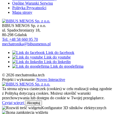
Ogólne Warunki Serwisu
Polityka Prywatności
Mapa strony
BIBUS MENOS Sp. z o.o.
ul. Spadochroniarzy 18
,
80-298
Gdańsk
Tel: +48 58 660 95 70
mechatronika@bibusmenos.pl
Link do facebook
Link do youtube
Link do linkedin
Link do googlefirma
© 2026 mechatronika.tech
Projekt i wykonanie:
Noveo Interactive
Ta strona używa ciasteczek (cookies) w celu realizacji usług zgodnie
z Polityką dotyczącą cookies. Możesz określić warunki
przechowywania lub dostępu do cookie w Twojej przeglądarce.
Czytaj więcej
Akceptuj
Konfigurator 3D silników elektrycznych