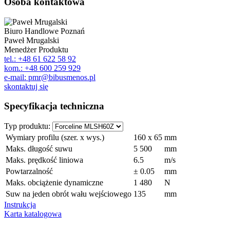
Osoba kontaktowa
Biuro Handlowe Poznań
Paweł Mrugalski
Menedżer Produktu
tel.: +48 61 622 58 92
kom.: +48 600 259 929
e-mail: pmr@bibusmenos.pl
skontaktuj się
Specyfikacja techniczna
Typ produktu:
Wymiary profilu (szer. x wys.)
160 x 65
mm
Maks. długość suwu
5 500
mm
Maks. prędkość liniowa
6.5
m/s
Powtarzalność
± 0.05
mm
Maks. obciążenie dynamiczne
1 480
N
Suw na jeden obrót wału wejściowego
135
mm
Instrukcja
Karta katalogowa