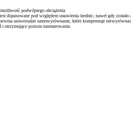
 możliwość podwójnego obciążenia
o jest dopasowane pod względem ustawienia średnic, nawet gdy został
o zapewnia uniwersalne samowyrównanie, które kompensuje niewyrów
 i utrzymujące poziom nasmarowania