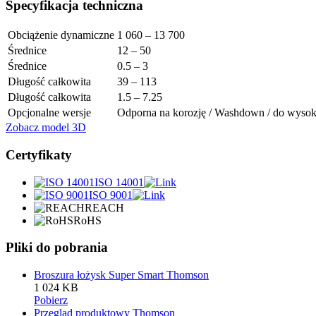
Specyfikacja techniczna
Obciążenie dynamiczne
1 060 – 13 700
Średnice
12 – 50
Średnice
0.5 – 3
Długość całkowita
39 – 113
Długość całkowita
1.5 – 7.25
Opcjonalne wersje
Odporna na korozję / Washdown / do wysokic
Zobacz model 3D
Certyfikaty
ISO 14001
ISO 9001
REACH
RoHS
Pliki do pobrania
Broszura łożysk Super Smart Thomson
1 024 KB
Pobierz
Przegląd produktowy Thomson