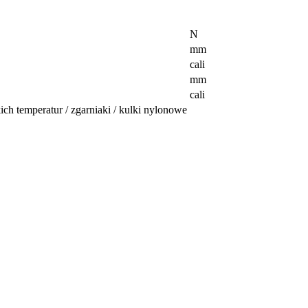
N
mm
cali
mm
cali
h temperatur / zgarniaki / kulki nylonowe