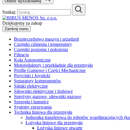
Otwórz wyszukiwarkę
Szukaj:
Dziękujemy za zakup
Zamknij menu
Bezpieczeństwo maszyn i urządzeń
Czujniki ciśnienia i temperatury
Czujniki poziomu i położenia
Filtracja
Koła Autonomiczne
Motoreduktory i przekładnie dla przemysłu
Profile Gumowe i Części Mechaniczne
Przyciski i Joysticki
Separatory komponentów
Silniki elektryczne
Siłowniki elektryczne i śrubowe
Sprężyny gazowe, siłowniki gazowe
Sprzęgła i hamulce
Systemy zgrzewania
Technika liniowa dla przemysłu
Jednostka transferowa do robotów współpracujących (k
Łożyska liniowe dla przemysłu
Łożyska liniowe otwarte