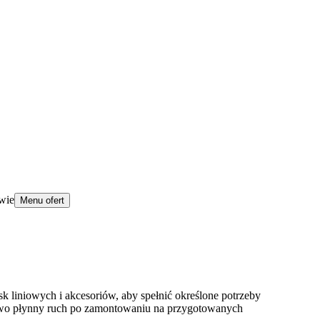
wie
Menu ofert
 liniowych i akcesoriów, aby spełnić określone potrzeby
kowo płynny ruch po zamontowaniu na przygotowanych