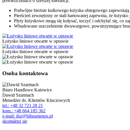
powierzchniach o szerszej tolerancji.
Podwójne bieżnie kulkowego łożyska obiegowego zapewniają
Pierścień zewnętrzny ze stali hartowanej zapewnia, że łożysk
Płyty łożyskowe mogą się kołysać, toczyć i odchylać się, c
Wbudowane uszczelnienie dwuwargowe, powstrzymujące brud
Łożysko liniowe otwarte w oprawie
Łożysko liniowe otwarte w oprawie
Osoba kontaktowa
Biuro Handlowe Katowice
Dawid Szarmach
Menedżer ds. Klientów Kluczowych
tel.: +48 32 721 28 21
kom.: +48 664 185 362
e-mail: dsz@bibusmenos.pl
skontaktuj się