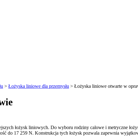
łu
>
Łożyska liniowe dla przemysłu
>
Łożyska liniowe otwarte w opra
wie
szych łożysk liniowych. Do wyboru rodziny calowe i metryczne łożysk
śność do 17 259 N. Konstrukcja tych łożysk pozwala zapewnia wyjąt