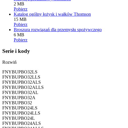
2 MB
Pobierz
Katalog ogólny łożysk i wałków Thomson
15 MB
Pobierz
Broszura rozwiązań dla przemysłu spożywczego
6 MB
Pobierz
Serie i kody
Rozwiń
FNYBUPBO32LS
FNYBUPBO32LLS
FNYBUPBO32ALS
FNYBUPBO32ALLS
FNYBUPBO32AL
FNYBUPBO32A
FNYBUPBO32
FNYBUPBO24LS
FNYBUPBO24LLS
FNYBUPBO24L
FNYBUPBO24ALS