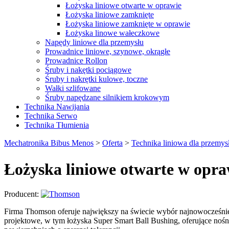
Łożyska liniowe otwarte w oprawie
Łożyska liniowe zamknięte
Łożyska liniowe zamknięte w oprawie
Łożyska linowe wałeczkowe
Napędy liniowe dla przemysłu
Prowadnice liniowe, szynowe, okrągłe
Prowadnice Rollon
Śruby i nakętki pociągowe
Śruby i nakrętki kulowe, toczne
Wałki szlifowane
Śruby napędzane silnikiem krokowym
Technika Nawijania
Technika Serwo
Technika Tłumienia
Mechatronika Bibus Menos
>
Oferta
>
Technika liniowa dla przemys
Łożyska liniowe otwarte w opra
Producent:
Firma Thomson oferuje największy na świecie wybór najnowocześniej
projektowe, w tym łożyska Super Smart Ball Bushing, oferujące no