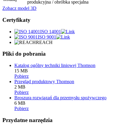
produkcyjna / obróbka specjalna
Zobacz model 3D
Certyfikaty
ISO 14001
ISO 9001
REACH
Pliki do pobrania
Katalog ogólny techniki liniowej Thomson
15 MB
Pobierz
Przegląd produktowy Thomson
2 MB
Pobierz
Broszura rozwiązań dla przemysłu spożywczego
6 MB
Pobierz
Przydatne narzędzia