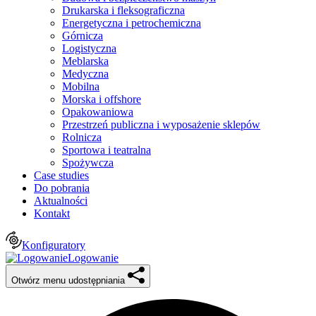
Drukarska i fleksograficzna
Energetyczna i petrochemiczna
Górnicza
Logistyczna
Meblarska
Medyczna
Mobilna
Morska i offshore
Opakowaniowa
Przestrzeń publiczna i wyposażenie sklepów
Rolnicza
Sportowa i teatralna
Spożywcza
Case studies
Do pobrania
Aktualności
Kontakt
Konfiguratory
Logowanie
Otwórz menu udostępniania