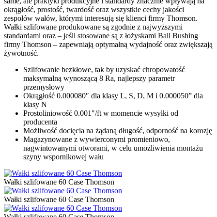
same, ale praktyki produkcyjne i standardy znacznie wpływają na
okrągłość, prostość, twardość oraz wszystkie cechy jakości
zespołów wałów, którymi interesują się klienci firmy Thomson.
Wałki szlifowane produkowane są zgodnie z najwyższymi
standardami oraz – jeśli stosowane są z łożyskami Ball Bushing
firmy Thomson – zapewniają optymalną wydajność oraz zwiększają
żywotność.
Szlifowanie bezkłowe, tak by uzyskać chropowatość
maksymalną wynoszącą 8 Ra, najlepszy parametr
przemysłowy
Okrągłość 0.000080″ dla klasy L, S, D, M i 0.000050” dla
klasy N
Prostoliniowość 0.001″/ft w momencie wysyłki od
producenta
Możliwość docięcia na żądaną długość, odporność na korozję
Magazynowane z wywierconymi promieniowo,
nagwintowanymi otworami, w celu umożliwienia montażu
szyny wspornikowej wału
Wałki szlifowane 60 Case Thomson
Wałki szlifowane 60 Case Thomson
Wałki szlifowane 60 Case Thomson