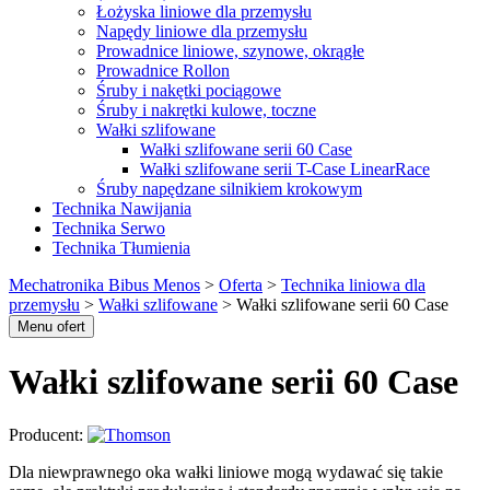
Łożyska liniowe dla przemysłu
Napędy liniowe dla przemysłu
Prowadnice liniowe, szynowe, okrągłe
Prowadnice Rollon
Śruby i nakętki pociągowe
Śruby i nakrętki kulowe, toczne
Wałki szlifowane
Wałki szlifowane serii 60 Case
Wałki szlifowane serii T-Case LinearRace
Śruby napędzane silnikiem krokowym
Technika Nawijania
Technika Serwo
Technika Tłumienia
Mechatronika Bibus Menos
>
Oferta
>
Technika liniowa dla
przemysłu
>
Wałki szlifowane
>
Wałki szlifowane serii 60 Case
Menu ofert
Wałki szlifowane serii 60 Case
Producent:
Dla niewprawnego oka wałki liniowe mogą wydawać się takie