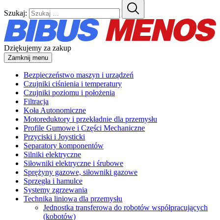
Szukaj:
Dziękujemy za zakup
Zamknij menu
Bezpieczeństwo maszyn i urządzeń
Czujniki ciśnienia i temperatury
Czujniki poziomu i położenia
Filtracja
Koła Autonomiczne
Motoreduktory i przekładnie dla przemysłu
Profile Gumowe i Części Mechaniczne
Przyciski i Joysticki
Separatory komponentów
Silniki elektryczne
Siłowniki elektryczne i śrubowe
Sprężyny gazowe, siłowniki gazowe
Sprzęgła i hamulce
Systemy zgrzewania
Technika liniowa dla przemysłu
Jednostka transferowa do robotów współpracujących
(kobotów)