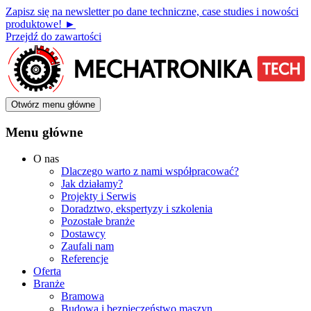
Zapisz się na newsletter po dane techniczne, case studies i nowości
produktowe! ►
Przejdź do zawartości
Otwórz menu główne
Menu główne
O nas
Dlaczego warto z nami współpracować?
Jak działamy?
Projekty i Serwis
Doradztwo, ekspertyzy i szkolenia
Pozostałe branże
Dostawcy
Zaufali nam
Referencje
Oferta
Branże
Bramowa
Budowa i bezpieczeństwo maszyn