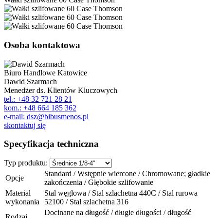
Osoba kontaktowa
Biuro Handlowe Katowice
Dawid Szarmach
Menedżer ds. Klientów Kluczowych
tel.: +48 32 721 28 21
kom.: +48 664 185 362
e-mail: dsz@bibusmenos.pl
skontaktuj się
Specyfikacja techniczna
Typ produktu:
Standard / Wstępnie wiercone / Chromowane; gładkie
Opcje
zakończenia / Głębokie szlifowanie
Materiał
Stal węglowa / Stal szlachetna 440C / Stal rurowa
wykonania
52100 / Stal szlachetna 316
Docinane na długość / długie długości / długość
Rodzaj