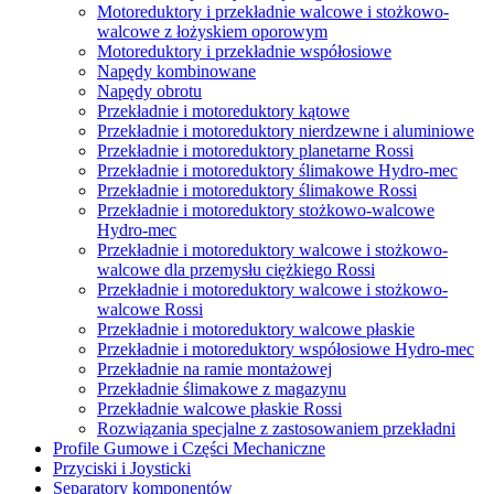
Motoreduktory i przekładnie walcowe i stożkowo-
walcowe z łożyskiem oporowym
Motoreduktory i przekładnie współosiowe
Napędy kombinowane
Napędy obrotu
Przekładnie i motoreduktory kątowe
Przekładnie i motoreduktory nierdzewne i aluminiowe
Przekładnie i motoreduktory planetarne Rossi
Przekładnie i motoreduktory ślimakowe Hydro-mec
Przekładnie i motoreduktory ślimakowe Rossi
Przekładnie i motoreduktory stożkowo-walcowe
Hydro-mec
Przekładnie i motoreduktory walcowe i stożkowo-
walcowe dla przemysłu ciężkiego Rossi
Przekładnie i motoreduktory walcowe i stożkowo-
walcowe Rossi
Przekładnie i motoreduktory walcowe płaskie
Przekładnie i motoreduktory współosiowe Hydro-mec
Przekładnie na ramie montażowej
Przekładnie ślimakowe z magazynu
Przekładnie walcowe płaskie Rossi
Rozwiązania specjalne z zastosowaniem przekładni
Profile Gumowe i Części Mechaniczne
Przyciski i Joysticki
Separatory komponentów