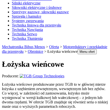
Silniki elektryczne
Siłowniki elektryczne i śrubowe
Sprężyny gazowe, siłowniki gazowe
Sprzęgła i hamulce
Systemy zgrzewania
Technika liniowa dla przemysłu
Technika Nawijania
Technika Serwo
Technika Tłumienia
Mechatronika Bibus Menos
>
Oferta
>
Motoreduktory i przekładnie
dla przemysłu
>
Obrotnice
>
Łożyska wieńcowe
Menu ofert
Łożyska wieńcowe
Producent:
Łożyska wieńcowe produkowane przez TGB to w głównej mierze
łożyska z uzębieniem zewnętrznym, wewnętrznym lub bez zębów.
Co więcej, w zależności od zastosowania, łożysko może
występować w wersji kulkowej lub wałeczkowej – z jednym lub
dwoma rzędami. W ofercie TGB znajduje się również seria o niskiej
masie oraz o wyższych parametrach roboczych.