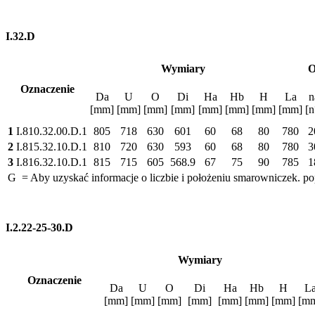
I.32.D
Wymiary
O
Oznaczenie
Da
U
O
Di
Ha
Hb
H
La
n
[mm]
[mm]
[mm]
[mm]
[mm]
[mm]
[mm]
[mm]
[n
1
I.810.32.00.D.1
805
718
630
601
60
68
80
780
2
2
I.815.32.10.D.1
810
720
630
593
60
68
80
780
3
3
I.816.32.10.D.1
815
715
605
568.9
67
75
90
785
1
G = Aby uzyskać informacje o liczbie i położeniu smarowniczek. po
I.2.22-25-30.D
Wymiary
Oznaczenie
Da
U
O
Di
Ha
Hb
H
L
[mm]
[mm]
[mm]
[mm]
[mm]
[mm]
[mm]
[m