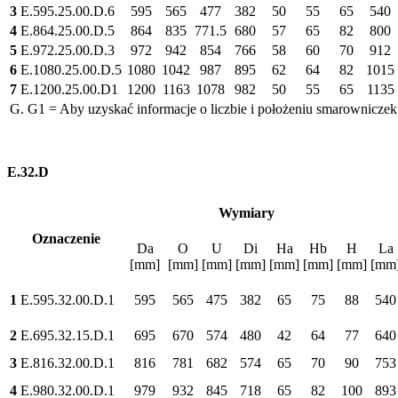
3
E.595.25.00.D.6
595
565
477
382
50
55
65
540
4
E.864.25.00.D.5
864
835
771.5
680
57
65
82
800
5
E.972.25.00.D.3
972
942
854
766
58
60
70
912
6
E.1080.25.00.D.5
1080
1042
987
895
62
64
82
1015
7
E.1200.25.00.D1
1200
1163
1078
982
50
55
65
1135
G. G1 = Aby uzyskać informacje o liczbie i położeniu smarowniczek
E.32.D
Wymiary
Oznaczenie
Da
O
U
Di
Ha
Hb
H
La
[mm]
[mm]
[mm]
[mm]
[mm]
[mm]
[mm]
[mm
1
E.595.32.00.D.1
595
565
475
382
65
75
88
540
2
E.695.32.15.D.1
695
670
574
480
42
64
77
640
3
E.816.32.00.D.1
816
781
682
574
65
70
90
753
4
E.980.32.00.D.1
979
932
845
718
65
82
100
893