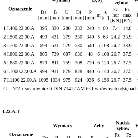
zębów
Oznaczenie
Fz
Fz
Da
B
U
Di
P
z
m
nor
max
[mm]
[mm]
[mm]
[mm]
[mm]
[n°]
[KN]
[KN]
1
I.400.22.00.A
395
330
280
232
240
4
60
7.4
14.8
2
I.500.22.00.A
499
431
379
330
340
5
68
24.2
33.9
3
I.700.22.00.A
699
631
579
530
540
5
108
24.2
33.9
4
I.800.22.00.A
805
739
687
636
48
6
108
26.7
37.5
5
I.880.22.00.A
879
811
759
708
720
6
120
26.7
37.5
6
I.1000.22.00.A
999
931
879
828
840
6
140
26.7
37.5
7
I.1100.22.00.A
1095
1034
975
924
936
6
156
26.7
37.5
G = Nº2 x smarowniczki DIN 71412 AM 6×1 w równych odstępach
I.22.A.T
Nacisk
Wymiary
Zęby
zębów
Oznaczenie
Fz
Fz
Da
B
U
Di
P
z