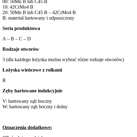
00: 50Mn B lub C45 B
10: 42CrMo4 B
20: 50Mn B lub C45 B – 42CrMo4 B
B: materiał hartowany i odpuszczony
Seria produktowa
A – B – C – D
Rodzaje otworów
3 (dla każdego łożyska można wybrać różne rodzaje otworów)
Łożyska wieńcowe z rolkami
R
Zęby hartowane indukcyjnie
V: hartowany ząb boczny
W: hartowany ząb boczny i dolny
Oznaczenia dodatkowe: