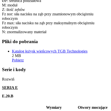
ØP: średnica podziałowa
M: moduł
Z: ilość zębów
Fz nor: siła nacisku na ząb przy znamionowym obciążeniu
roboczym
Fz max: siła nacisku na ząb przy maksymalnym obciążeniu
roboczym
N: znormalizowany materiał
Pliki do pobrania
Katalog łożysk wieńcowych TGB Technologies
2 MB
Pobierz
Serie i kody
Rozwiń
SERIA E
E.20.B
Wymiary
Otwory mocujące