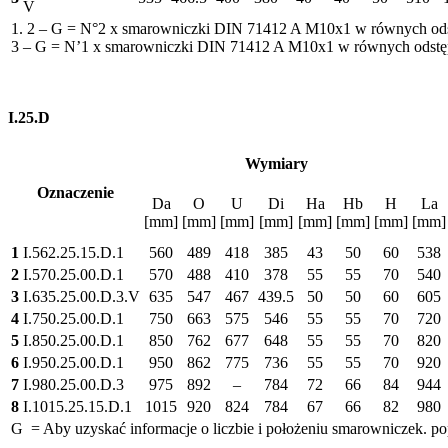
V
1. 2 – G = N°2 x smarowniczki DIN 71412 A M10x1 w równych od
3 – G = N’1 x smarowniczki DIN 71412 A M10x1 w równych odstę
I.25.D
Wymiary
Oznaczenie
Da
O
U
Di
Ha
Hb
H
La
[mm]
[mm]
[mm]
[mm]
[mm]
[mm]
[mm]
[mm]
1
I.562.25.15.D.1
560
489
418
385
43
50
60
538
2
I.570.25.00.D.1
570
488
410
378
55
55
70
540
3
I.635.25.00.D.3.V
635
547
467
439.5
50
50
60
605
4
I.750.25.00.D.1
750
663
575
546
55
55
70
720
5
I.850.25.00.D.1
850
762
677
648
55
55
70
820
6
I.950.25.00.D.1
950
862
775
736
55
55
70
920
7
I.980.25.00.D.3
975
892
–
784
72
66
84
944
8
I.1015.25.15.D.1
1015
920
824
784
67
66
82
980
G = Aby uzyskać informacje o liczbie i położeniu smarowniczek. po