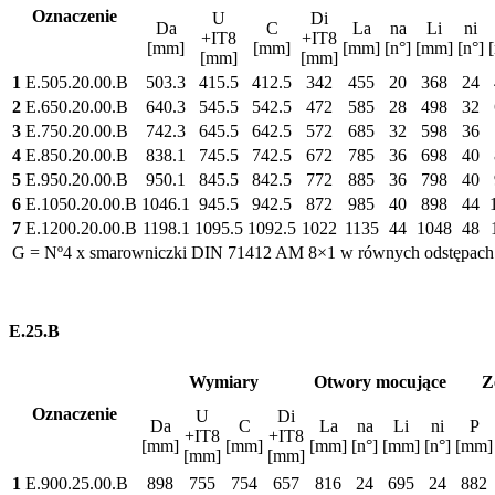
Oznaczenie
U
Di
Da
C
La
na
Li
ni
+IT8
+IT8
[mm]
[mm]
[mm]
[n°]
[mm]
[n°]
[mm]
[mm]
1
E.505.20.00.B
503.3
415.5
412.5
342
455
20
368
24
2
E.650.20.00.B
640.3
545.5
542.5
472
585
28
498
32
3
E.750.20.00.B
742.3
645.5
642.5
572
685
32
598
36
4
E.850.20.00.B
838.1
745.5
742.5
672
785
36
698
40
5
E.950.20.00.B
950.1
845.5
842.5
772
885
36
798
40
6
E.1050.20.00.B
1046.1
945.5
942.5
872
985
40
898
44
7
E.1200.20.00.B
1198.1
1095.5
1092.5
1022
1135
44
1048
48
G = Nº4 x smarowniczki DIN 71412 AM 8×1 w równych odstępach
E.25.B
Wymiary
Otwory mocujące
Z
Oznaczenie
U
Di
Da
C
La
na
Li
ni
P
+IT8
+IT8
[mm]
[mm]
[mm]
[n°]
[mm]
[n°]
[mm]
[mm]
[mm]
1
E.900.25.00.B
898
755
754
657
816
24
695
24
882