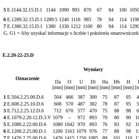
5
E.1144.32.15.D.1
1144
1090
993
870
67
84
100
105
6
E.1289.32.15.D.1
1289.5
1240
1116
985
78
94
114
119
7
E.1380.32.15.D.1
1380
1330
1212
1100
80
94
114
129
G. G1 = Aby uzyskać informacje o liczbie i położeniu smarowniczek
E.2.20-22-25.D
Wymiary
Oznaczenie
Da
O
U
Di
Ha
Hb
H
[mm]
[mm]
[mm]
[mm]
[mm]
[mm]
[mm]
[
1
E.504.2.25.00.D.6
504
466
387
300
75
87
95
4
2
E.608.2.25.10.D.6
608
570
487
382
78
87
95
5
3
E.712.2.25.12.D.6
712
670
577
470
75
88
98
6
4
E.1079.2.20.12.D.3.V
1079
–
972
893
70
80
90
1
5
E.1080.2.22.00.D.6
1080
1042
970
893
76
83
92
1
6
E.1200.2.25.00.D.1
1200
1163
1079
976
77
88
98
1
7
E.1476.2.25.00.D.6
1476
1415
1250
1085
89
101
110
1