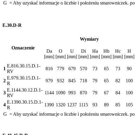
G = Aby uzyskać informacje o liczbie i położeniu smarowniczek. po
E.30.D-R
Wymiary
Oznaczenie
Da
O
U
Di
Ha
Hb
Hc
H
[mm]
[mm]
[mm]
[mm]
[mm]
[mm]
[mm]
[mm]
E.816.30.15.D.1-
1
816
779
679
570
73
65
73
90
RV
E.979.30.15.D.1-
2
979
932
845
718
79
65
82
100
R
E.1144.30.12.D.1-
3
1144
1090
993
870
79
67
84
100
RV
E.1390.30.15.D.1-
4
1390
1320
1237
1115
93
89
85
105
R
G = Aby uzyskać informacje o liczbie i położeniu smarowniczek. po