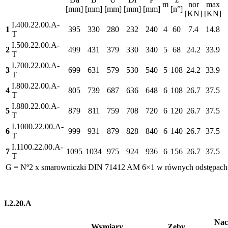
m
nor
max
[mm]
[mm]
[mm]
[mm]
[mm]
[n°]
[KN]
[KN]
I.400.22.00.A-
1
395
330
280
232
240
4
60
7.4
14.8
T
I.500.22.00.A-
2
499
431
379
330
340
5
68
24.2
33.9
T
I.700.22.00.A-
3
699
631
579
530
540
5
108
24.2
33.9
T
I.800.22.00.A-
4
805
739
687
636
648
6
108
26.7
37.5
T
I.880.22.00.A-
5
879
811
759
708
720
6
120
26.7
37.5
T
I.1000.22.00.A-
6
999
931
879
828
840
6
140
26.7
37.5
T
I.1100.22.00.A-
7
1095
1034
975
924
936
6
156
26.7
37.5
T
G = Nº2 x smarowniczki DIN 71412 AM 6×1 w równych odstępach
I.2.20.A
Nac
Wymiary
Zęby