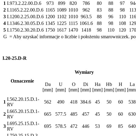
1
I.973.2.22.00.D.6
973
899
820
786
80
88
97
94
2
I.1165.2.22.00.D.6
1165
1089
1010
962
83
88
98
11
3
I.1200.2.25.00.D.6
1200
1102
1010
963.5
88
96
110
11
4
I.1346.2.30.05.D.6
1345
1225
1115
1061.6
88
98
108
12
5
I.1750.2.30.20.D.6
1750
1617
1470
1418
98
110
120
17
G = Aby uzyskać informacje o liczbie i położeniu smarowniczek. po
I.20-25.D-R
Wymiary
Oznaczenie
Da
U
O
Di
Ha
Hb
H
La
[mm]
[mm]
[mm]
[mm]
[mm]
[mm]
[mm]
[mm
I.562.20.15.D.1-
1
562
490
418
384.6
45
50
60
538
RV
I.665.20.15.D.1-
2
665
577.5
485
457
45
50
60
630
RV
I.695.25.15.D.1-
3
695
578.5
472
446
53
69
85
640
RV
I.750.25.15.D.3-