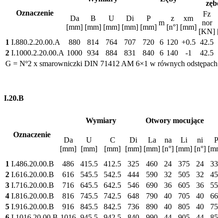
zę
Oznaczenie
Fz
Da
B
U
Di
P
z
xm
m
nor
[mm]
[mm]
[mm]
[mm]
[mm]
[n°]
[mm]
[KN]
1
I.880.2.20.00.A
880
814
764
707
720
6
120
+0.5
42.5
2
I.1000.2.20.00.A
1000
934
884
831
840
6
140
-1
42.5
G = Nº2 x smarowniczki DIN 71412 AM 6×1 w równych odstępach
I.20.B
Wymiary
Otwory mocujące
Oznaczenie
Da
U
C
Di
La
na
Li
ni
[mm]
[mm]
[mm]
[mm]
[mm]
[n°]
[mm]
[n°]
[m
1
I.486.20.00.B
486
415.5
412.5
325
460
24
375
24
33
2
I.616.20.00.B
616
545.5
542.5
444
590
32
505
32
45
3
I.716.20.00.B
716
645.5
642.5
546
690
36
605
36
55
4
I.816.20.00.B
816
745.5
742.5
648
790
40
705
40
66
5
I.916.20.00.B
916
845.5
842.5
736
890
40
805
40
75
6
I.1016.20.00.B
1016
945.5
942.5
840
990
44
905
44
85