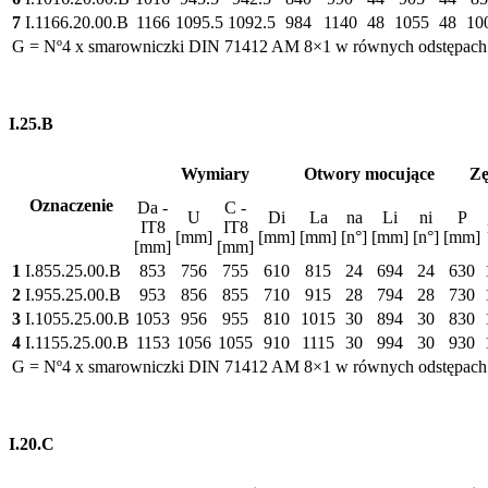
7
I.1166.20.00.B
1166
1095.5
1092.5
984
1140
48
1055
48
10
G = Nº4 x smarowniczki DIN 71412 AM 8×1 w równych odstępach
I.25.B
Wymiary
Otwory mocujące
Zę
Oznaczenie
Da -
C -
U
Di
La
na
Li
ni
P
IT8
IT8
[mm]
[mm]
[mm]
[n°]
[mm]
[n°]
[mm]
[mm]
[mm]
1
I.855.25.00.B
853
756
755
610
815
24
694
24
630
2
I.955.25.00.B
953
856
855
710
915
28
794
28
730
3
I.1055.25.00.B
1053
956
955
810
1015
30
894
30
830
4
I.1155.25.00.B
1153
1056
1055
910
1115
30
994
30
930
G = Nº4 x smarowniczki DIN 71412 AM 8×1 w równych odstępach
I.20.C