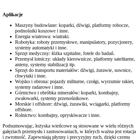
Aplikacje
Maszyny budowlane: koparki, dźwigi, platformy robocze,
podnośniki koszowe i inne.
Energia wiatrowa: wiatraki.
Robotyka: roboty przemysłowe, manipulatory, pozycjonery,
systemy automatyki i inne.
Sprzęt medyczny: łóżka szpitalne, fotele do badań.
Przemysł lotniczy: układy kierownicze, platformy satelitarne,
anteny, systemy stabilizacji itp.
Sprzęt do transportu materiałów: dźwigi, żurawie, suwnice,
chwytaki i inne.
Wojsko i obrona: pojazdy militarne, czołgi, wyrzutnie rakiet,
systemy radarowe i inne.
Górnictwo i obróbka minerałów: koparki, kombajny,
zwałowarki, systemy przenośnikowe.
Morskie i offshore: dźwigi, żurawiki, wciągarki, platformy
offshore.
Rolnictwo: kombajny, opryskiwacze i inne.
Podsumowując, łożyska wieńcowe są stosowane w wielu różnych
gałęziach przemysłu i zastosowaniach, w których ważna jest rotacja
i zwrotność. Zapewniają płynny i precyzyjny ruch, dzięki czemu