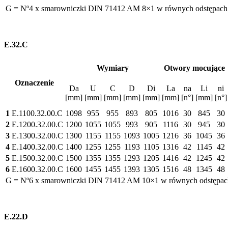
G = Nº4 x smarowniczki DIN 71412 AM 8×1 w równych odstępach
E.32.C
Wymiary
Otwory mocujące
Oznaczenie
Da
U
C
D
Di
La
na
Li
ni
[mm]
[mm]
[mm]
[mm]
[mm]
[mm]
[n°]
[mm]
[n°]
1
E.1100.32.00.C
1098
955
955
893
805
1016
30
845
30
2
E.1200.32.00.C
1200
1055
1055
993
905
1116
30
945
30
3
E.1300.32.00.C
1300
1155
1155
1093
1005
1216
36
1045
36
4
E.1400.32.00.C
1400
1255
1255
1193
1105
1316
42
1145
42
5
E.1500.32.00.C
1500
1355
1355
1293
1205
1416
42
1245
42
6
E.1600.32.00.C
1600
1455
1455
1393
1305
1516
48
1345
48
G = Nº6 x smarowniczki DIN 71412 AM 10×1 w równych odstępac
E.22.D