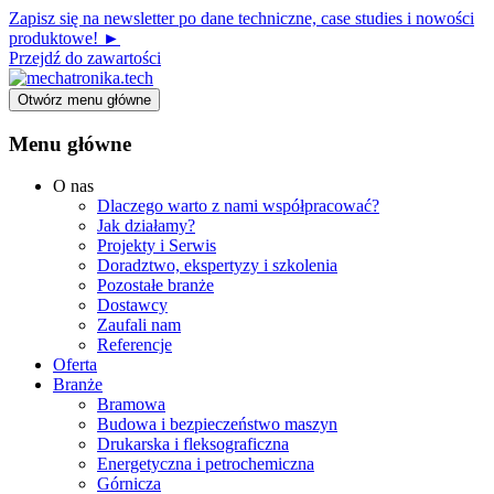
Zapisz się na newsletter po dane techniczne, case studies i nowości
produktowe! ►
Przejdź do zawartości
Otwórz menu główne
Menu główne
O nas
Dlaczego warto z nami współpracować?
Jak działamy?
Projekty i Serwis
Doradztwo, ekspertyzy i szkolenia
Pozostałe branże
Dostawcy
Zaufali nam
Referencje
Oferta
Branże
Bramowa
Budowa i bezpieczeństwo maszyn
Drukarska i fleksograficzna
Energetyczna i petrochemiczna
Górnicza