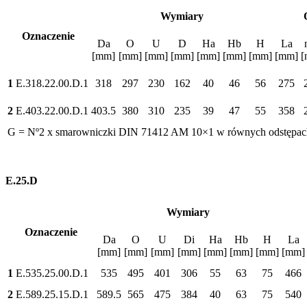
Wymiary
Oznaczenie
Da
O
U
D
Ha
Hb
H
La
[mm]
[mm]
[mm]
[mm]
[mm]
[mm]
[mm]
[mm]
[
1
E.318.22.00.D.1
318
297
230
162
40
46
56
275
2
E.403.22.00.D.1
403.5
380
310
235
39
47
55
358
G = Nº2 x smarowniczki DIN 71412 AM 10×1 w równych odstępac
E.25.D
Wymiary
Oznaczenie
Da
O
U
Di
Ha
Hb
H
La
[mm]
[mm]
[mm]
[mm]
[mm]
[mm]
[mm]
[mm]
1
E.535.25.00.D.1
535
495
401
306
55
63
75
466
2
E.589.25.15.D.1
589.5
565
475
384
40
63
75
540