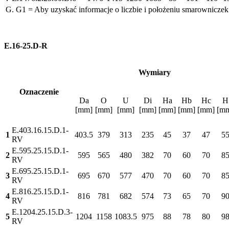
G. G1 = Aby uzyskać informacje o liczbie i położeniu smarowniczek
E.16-25.D-R
Wymiary
Oznaczenie
Da
O
U
Di
Ha
Hb
Hc
H
[mm]
[mm]
[mm]
[mm]
[mm]
[mm]
[mm]
[m
E.403.16.15.D.1-
1
403.5
379
313
235
45
37
47
5
RV
E.595.25.15.D.1-
2
595
565
480
382
70
60
70
8
RV
E.695.25.15.D.1-
3
695
670
577
470
70
60
70
8
RV
E.816.25.15.D.1-
4
816
781
682
574
73
65
70
9
RV
E.1204.25.15.D.3-
5
1204
1158
1083.5
975
88
78
80
9
RV