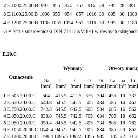
2
E.1000.25.00.B
997
855
854
757
916
28
795
28
891
3
E.1100.25.00.B
1096
955
954
857
1016
30
895
30
1080
4
E.1200.25.00.B
1198
1055
1054
957
1116
30
995
30
1180
G = Nº4 x smarowniczki DIN 71412 AM 8×1 w równych odstępach
E.20.C
Wymiary
Otwory mocuj
Oznaczenie
Da
U
C
D
Di
La
na
Li
[mm]
[mm]
[mm]
[mm]
[mm]
[mm]
[n°]
[mm]
1
E.505.20.00.C
504
415.5
412.5
375
304
455
10
332
2
E.650.20.00.C
640.8
545.5
542.5
505
434
585
14
462
3
E.750.20.00.C
742.8
645.5
642.5
605
534
685
16
562
4
E.850.20.00.C
838.8
745.5
742.5
705
634
785
18
662
5
E.950.20.00.C
950.4
845.5
942.5
805
734
885
18
762
6
E.1050.20.00.C
1046.4
945.5
942.5
905
834
985
20
862
7
E.1200.20.00.C
1198.4
1095.5
1092.5
1055
985
1135
22
1012