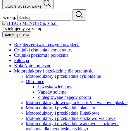
Otwórz wyszukiwarkę
Szukaj:
Dziękujemy za zakup
Zamknij menu
Bezpieczeństwo maszyn i urządzeń
Czujniki ciśnienia i temperatury
Czujniki poziomu i położenia
Filtracja
Koła Autonomiczne
Motoreduktory i przekładnie dla przemysłu
Motoreduktory i przekładnie cykloidalne
Obrotnice
Łożyska wieńcowe
Napędy solarne
Zintegrowane napędy obrotu
Motoreduktory do wciągarek serii V - walcowe płaskie
Motoreduktory i przekładnie planetarne
Motoreduktory i przekładnie ślimakowe
Motoreduktory i przekładnie stożkowo-walcowe
Motoreduktory i przekładnie walcowe i stożkowo-
walcowe dla przemysłu ciężkiego