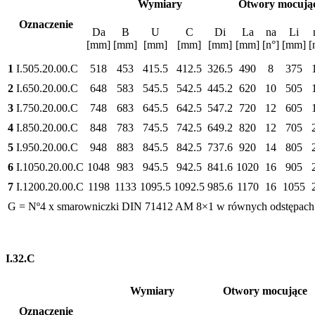
Wymiary
Otwory mocują
Oznaczenie
Da
B
U
C
Di
La
na
Li
[mm]
[mm]
[mm]
[mm]
[mm]
[mm]
[n°]
[mm]
[
1
I.505.20.00.C
518
453
415.5
412.5
326.5
490
8
375
2
I.650.20.00.C
648
583
545.5
542.5
445.2
620
10
505
3
I.750.20.00.C
748
683
645.5
642.5
547.2
720
12
605
4
I.850.20.00.C
848
783
745.5
742.5
649.2
820
12
705
5
I.950.20.00.C
948
883
845.5
842.5
737.6
920
14
805
6
I.1050.20.00.C
1048
983
945.5
942.5
841.6
1020
16
905
7
I.1200.20.00.C
1198
1133
1095.5
1092.5
985.6
1170
16
1055
G = Nº4 x smarowniczki DIN 71412 AM 8×1 w równych odstępach
I.32.C
Wymiary
Otwory mocujące
Oznaczenie