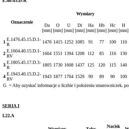
E.40-45.D-R
Wymiary
Oznaczenie
Da
O
U
Di
Ha
Hb
Hc
H
[mm]
[mm]
[mm]
[mm]
[mm]
[mm]
[mm]
[mm]
E.1476.45.15.D.1-
1
1476
1415
1252
1085
91
77
100
110
R
E.1604.40.15.D.1-
2
1604
1551
1394
1208
112
85
116
130
RV
E.1805.45.17.D.3-
3
1805
1730
1608
1437
125
120
115
140
R
E.1943.40.15.D.2-
4
1943
1877
1704
1529
90
89
90
100
RV
G = Aby uzyskać informacje o liczbie i położeniu smarowniczek. po
SERIA I
I.22.A
Nacisk
Wymiary
Zęby
W