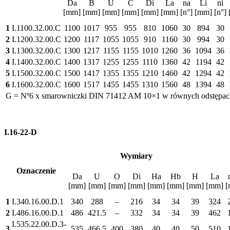
Da
B
U
C
Di
La
na
Li
ni
[mm]
[mm]
[mm]
[mm]
[mm]
[mm]
[n°]
[mm]
[n°]
1
I.1100.32.00.C
1100
1017
955
955
810
1060
30
894
30
2
I.1200.32.00.C
1200
1117
1055
1055
910
1160
30
994
30
3
I.1300.32.00.C
1300
1217
1155
1155
1010
1260
36
1094
36
4
I.1400.32.00.C
1400
1317
1255
1255
1110
1360
42
1194
42
5
I.1500.32.00.C
1500
1417
1355
1355
1210
1460
42
1294
42
6
I.1600.32.00.C
1600
1517
1455
1455
1310
1560
48
1394
48
G = Nº6 x smarowniczki DIN 71412 AM 10×1 w równych odstępac
I.16-22-D
Wymiary
Oznaczenie
Da
U
O
Di
Ha
Hb
H
La
[mm]
[mm]
[mm]
[mm]
[mm]
[mm]
[mm]
[mm]
[
1
I.340.16.00.D.1
340
288
–
216
34
34
39
324
2
I.486.16.00.D.1
486
421.5
–
332
34
34
39
462
I.535.22.00.D.3-
3
535
466.5
400
380
40
40
50
510