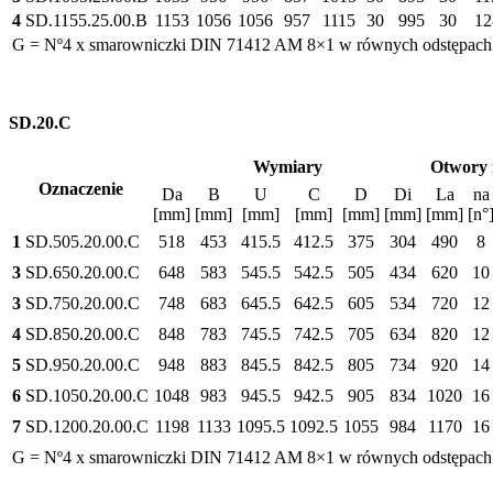
4
SD.1155.25.00.B
1153
1056
1056
957
1115
30
995
30
12
G = Nº4 x smarowniczki DIN 71412 AM 8×1 w równych odstępach
SD.20.C
Wymiary
Otwory 
Oznaczenie
Da
B
U
C
D
Di
La
na
[mm]
[mm]
[mm]
[mm]
[mm]
[mm]
[mm]
[n°
1
SD.505.20.00.C
518
453
415.5
412.5
375
304
490
8
3
SD.650.20.00.C
648
583
545.5
542.5
505
434
620
10
3
SD.750.20.00.C
748
683
645.5
642.5
605
534
720
12
4
SD.850.20.00.C
848
783
745.5
742.5
705
634
820
12
5
SD.950.20.00.C
948
883
845.5
842.5
805
734
920
14
6
SD.1050.20.00.C
1048
983
945.5
942.5
905
834
1020
16
7
SD.1200.20.00.C
1198
1133
1095.5
1092.5
1055
984
1170
16
G = Nº4 x smarowniczki DIN 71412 AM 8×1 w równych odstępach