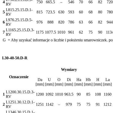
4
750
665.5
–
546
70
66
82
720
RV
I.815.25.15.D.1-
5
815
723.5
630
593
60
68
80
780
RV
I.976.25.15.D.5-
6
976
888
820
786
63
66
82
944
RV
I.1165.25.15.D.3-
7
1175
1077.5
1010
961
62
75
90
113
RV
G = Aby uzyskać informacje o liczbie i położeniu smarowniczek. po
I.30-40-50.D-R
Wymiary
Oznaczenie
Da
U
O
Di
Ha
Hb
H
La
[mm]
[mm]
[mm]
[mm]
[mm]
[mm]
[mm]
[mm]
I.1200.30.15.D.3-
1
1200
1092
1010
963.5
90
85
108
1160
RV
I.1251.30.12.D.1-
2
1251
1142
–
979
75
75
91
1212
RV
I.1346.30.15.D.1-