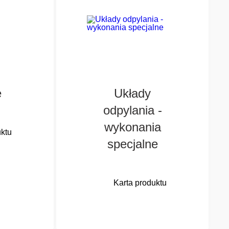
e
Układy
odpylania -
wykonania
uktu
specjalne
ie
ących,
Karta produktu
nostek
Wykonania specjalne
 i
realizowane przez