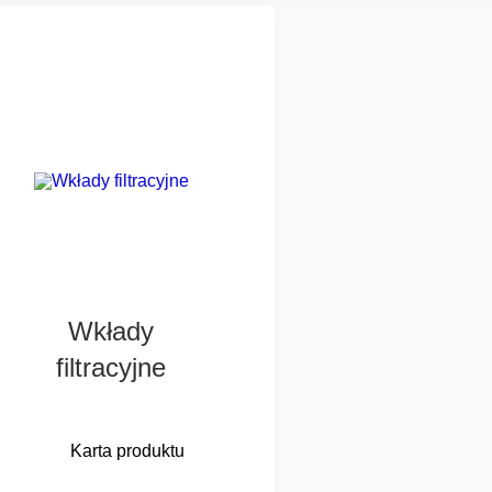
zaprojektowan
membraną lub
obudów skutku
mikrowłóknami.
naszymi kompakt
systemami odpyl
Wkłady
filtracyjne
Karta produktu