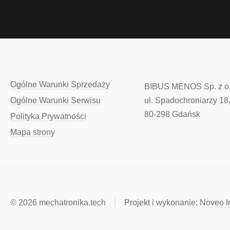
Linki
Ogólne Warunki Sprzedaży
BIBUS MENOS Sp. z o.
w
Ogólne Warunki Serwisu
ul. Spadochroniarzy 18
stopce
80-298
Gdańsk
Polityka Prywatności
Mapa strony
© 2026 mechatronika.tech
Projekt i wykonanie:
Noveo In