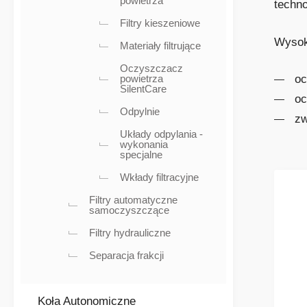
powietrza
techno
Filtry kieszeniowe
Wysok
Materiały filtrujące
Oczyszczacz
powietrza
oc
SilentCare
oc
Odpylnie
zw
Układy odpylania -
wykonania
specjalne
Wkłady filtracyjne
Filtry automatyczne
samoczyszczące
Filtry hydrauliczne
Separacja frakcji
Koła Autonomiczne