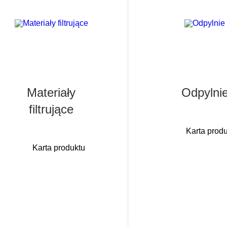
Materiały
Odpylni
filtrujące
Karta prod
Karta produktu
Współdziałan
elementów filtruj
Materiały filtrujące do
specjalnie
wkładów filtrujących pył -
opracowanych jed
materiały
czyszczących
powierzechniowe z
optymalnie
powłoką wstęgową,