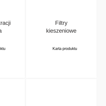
racji
Filtry
a
kieszeniowe
uktu
Karta produktu
go
Filtry kieszeniowe
ładów
składają się z
sujemy
progresywnych,
a oraz
wielowarstwowych i
syntetycznych mediów
owe.
filtrujących powietrze; są
w pełni sztywne i
impregnowane.