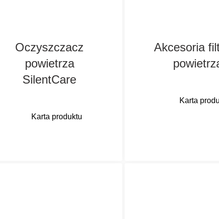
Oczyszczacz
Akcesoria filt
powietrza
powietrz
SilentCare
Karta prod
Karta produktu
Do optymalne
oczyszczania wk
Cichy i skuteczny,
filtracyjnych sto
profesjonalny
rotacyjne skrzydł
oczyszczacz z
dysze
ultrawydajnym filtrem
wielostrumieni
HEPA H14