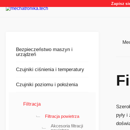
Przejdź
Zapisz si
do
zawartości
Mec
Bezpieczeństwo maszyn i
urządzeń
Czujniki ciśnienia i temperatury
Fi
Czujniki poziomu i położenia
Filtracja
Szerok
pyły i
Filtracja powietrza
doświa
Akcesoria filtracji