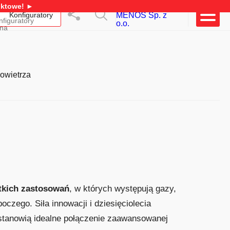
duktowe! ►
Otwórz
Otwórz
Otwórz
Konfiguratory
wyszukiwarkę
menu
menu
udostępniania
główne
powietrza
tkich zastosowań
, w których występują gazy,
czego. Siła innowacji i dziesięciolecia
tanowią idealne połączenie zaawansowanej