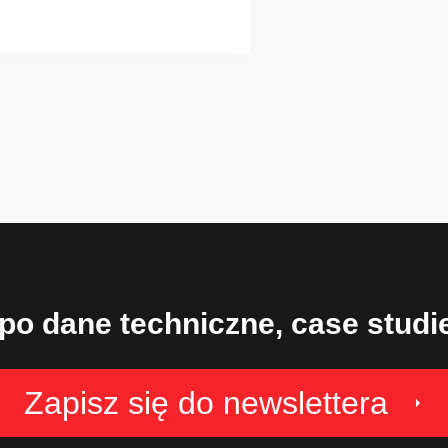
Wkłady filtracyjne
stosowane do
oddzielania pyłu z
powietrza i gazów w
praktycznie wszystkich
gałęziach przemysłu.
 po dane techniczne, case stud
Zapisz się do newslettera