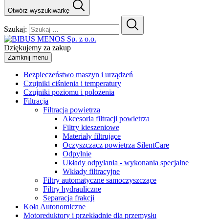
Otwórz wyszukiwarkę
Szukaj:
Dziękujemy za zakup
Zamknij menu
Bezpieczeństwo maszyn i urządzeń
Czujniki ciśnienia i temperatury
Czujniki poziomu i położenia
Filtracja
Filtracja powietrza
Akcesoria filtracji powietrza
Filtry kieszeniowe
Materiały filtrujące
Oczyszczacz powietrza SilentCare
Odpylnie
Układy odpylania - wykonania specjalne
Wkłady filtracyjne
Filtry automatyczne samoczyszczące
Filtry hydrauliczne
Separacja frakcji
Koła Autonomiczne
Motoreduktory i przekładnie dla przemysłu