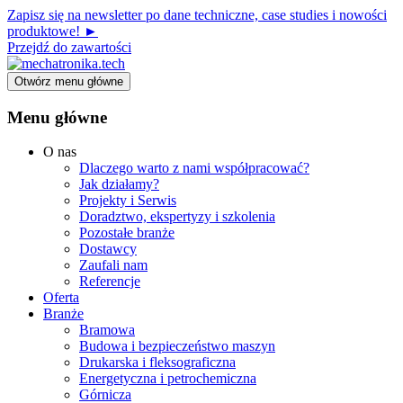
Zapisz się na newsletter po dane techniczne, case studies i nowości
produktowe! ►
Przejdź do zawartości
Otwórz menu główne
Menu główne
O nas
Dlaczego warto z nami współpracować?
Jak działamy?
Projekty i Serwis
Doradztwo, ekspertyzy i szkolenia
Pozostałe branże
Dostawcy
Zaufali nam
Referencje
Oferta
Branże
Bramowa
Budowa i bezpieczeństwo maszyn
Drukarska i fleksograficzna
Energetyczna i petrochemiczna
Górnicza