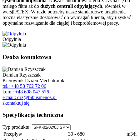
systemami odpylania
. Nasza standardowa oferta zaczyna się od
małego filtra aż do
dużych centrali odpylających
, również w
wersji ATEX. W razie potrzeby nasze standardowe urządzenia
można elastycznie dostosować do wymagań klienta, aby uzyskać
optymalne rozwiązanie dla ciągłej i bezproblemowej pracy.
Odpylnia
Osoba kontaktowa
Damian Rzyszczak
Kierownik Działu Mechatroniki
tel.: +48 58 762 72 06
kom.: +48 608 047 576
e-mail: drz@bibusmenos.pl
skontaktuj się
Specyfikacja techniczna
Typ produktu:
Przepływ
30 - 680
m3/h