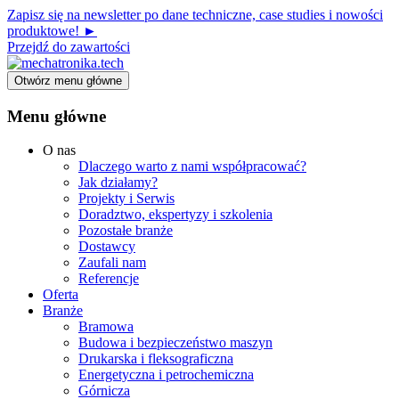
Zapisz się na newsletter po dane techniczne, case studies i nowości
produktowe! ►
Przejdź do zawartości
Otwórz menu główne
Menu główne
O nas
Dlaczego warto z nami współpracować?
Jak działamy?
Projekty i Serwis
Doradztwo, ekspertyzy i szkolenia
Pozostałe branże
Dostawcy
Zaufali nam
Referencje
Oferta
Branże
Bramowa
Budowa i bezpieczeństwo maszyn
Drukarska i fleksograficzna
Energetyczna i petrochemiczna
Górnicza