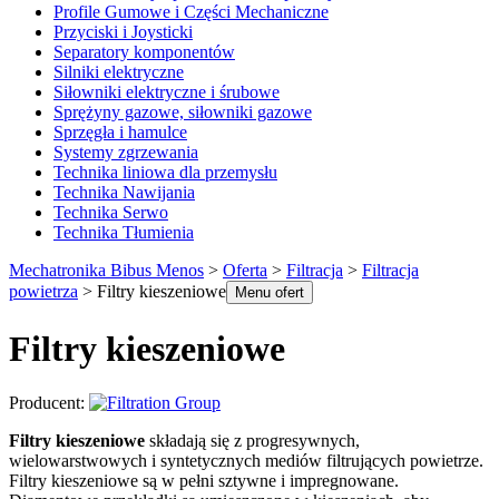
Profile Gumowe i Części Mechaniczne
Przyciski i Joysticki
Separatory komponentów
Silniki elektryczne
Siłowniki elektryczne i śrubowe
Sprężyny gazowe, siłowniki gazowe
Sprzęgła i hamulce
Systemy zgrzewania
Technika liniowa dla przemysłu
Technika Nawijania
Technika Serwo
Technika Tłumienia
Mechatronika Bibus Menos
>
Oferta
>
Filtracja
>
Filtracja
powietrza
>
Filtry kieszeniowe
Menu ofert
Filtry kieszeniowe
Producent:
Filtry kieszeniowe
składają się z progresywnych,
wielowarstwowych i syntetycznych mediów filtrujących powietrze.
Filtry kieszeniowe są w pełni sztywne i impregnowane.