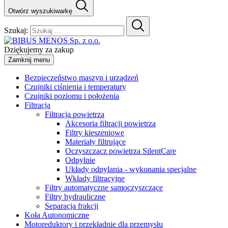
Otwórz wyszukiwarkę
Szukaj:
Dziękujemy za zakup
Zamknij menu
Bezpieczeństwo maszyn i urządzeń
Czujniki ciśnienia i temperatury
Czujniki poziomu i położenia
Filtracja
Filtracja powietrza
Akcesoria filtracji powietrza
Filtry kieszeniowe
Materiały filtrujące
Oczyszczacz powietrza SilentCare
Odpylnie
Układy odpylania - wykonania specjalne
Wkłady filtracyjne
Filtry automatyczne samoczyszczące
Filtry hydrauliczne
Separacja frakcji
Koła Autonomiczne
Motoreduktory i przekładnie dla przemysłu