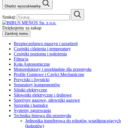
Otwórz wyszukiwarkę
Szukaj:
Dziękujemy za zakup
Zamknij menu
Bezpieczeństwo maszyn i urządzeń
Czujniki ciśnienia i temperatury
Czujniki poziomu i położenia
Filtracja
Koła Autonomiczne
Motoreduktory i przekładnie dla przemysłu
Profile Gumowe i Części Mechaniczne
Przyciski i Joysticki
Separatory komponentów
Silniki elektryczne
Siłowniki elektryczne i śrubowe
Sprężyny gazowe, siłowniki gazowe
Sprzęgła i hamulce
Systemy zgrzewania
Technika liniowa dla przemysłu
Jednostka transferowa do robotów współpracujących
(kobotów)