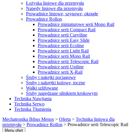
Łożyska liniowe dla przemysłu
Napędy liniowe dla przemysłu
Prowadnice liniowe, szynowe, okrągłe
Prowadnice Rollon
Prowadnice miniaturowe serii Mono Rail
Prowadnice serii Compact Rail
Prowadnice serii Curviline
Prowadnice serii Easy Slide
Prowadnice serii Ecoline
Prowadnice serii Light Rail
Prowadnice serii Mono Rail
Prowadnice serii Telescopic Rail
Prowadnice serii Uniline
Prowadnice serii X-Rail
Śruby i nakętki pociągowe
Śruby i nakrętki kulowe, toczne
Wałki szlifowane
Śruby napędzane silnikiem krokowym
Technika Nawijania
Technika Serwo
Technika Tłumienia
Mechatronika Bibus Menos
>
Oferta
>
Technika liniowa dla
przemysłu
>
Prowadnice Rollon
>
Prowadnice serii Telescopic Rail
Menu ofert