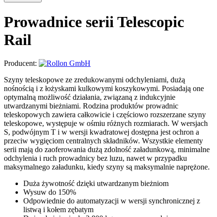
Prowadnice serii Telescopic
Rail
Producent:
Szyny teleskopowe ze zredukowanymi odchyleniami, dużą
nośnością i z łożyskami kulkowymi koszykowymi. Posiadają one
optymalną możliwość działania, związaną z indukcyjnie
utwardzanymi bieżniami. Rodzina produktów prowadnic
teleskopowych zawiera całkowicie i częściowo rozszerzane szyny
teleskopowe, występuje w ośmiu różnych rozmiarach. W wersjach
S, podwójnym T i w wersji kwadratowej dostępna jest ochron a
przeciw wygięciom centralnych składników. Wszystkie elementy
serii mają do zaoferowania dużą zdolność załadunkową, minimalne
odchylenia i ruch prowadnicy bez luzu, nawet w przypadku
maksymalnego załadunku, kiedy szyny są maksymalnie naprężone.
Duża żywotność dzięki utwardzanym bieżniom
Wysuw do 150%
Odpowiednie do automatyzacji w wersji synchronicznej z
listwą i kołem zębatym