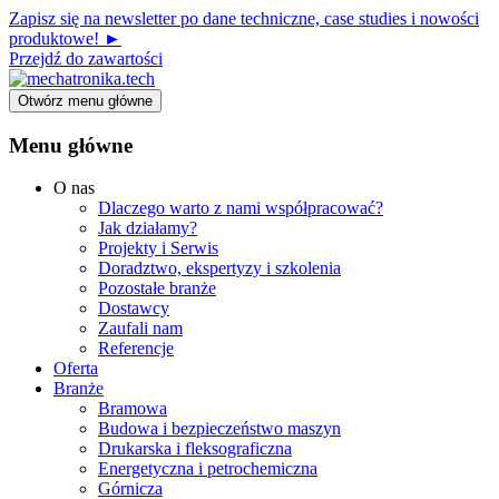
Zapisz się na newsletter po dane techniczne, case studies i nowości
produktowe! ►
Przejdź do zawartości
Otwórz menu główne
Menu główne
O nas
Dlaczego warto z nami współpracować?
Jak działamy?
Projekty i Serwis
Doradztwo, ekspertyzy i szkolenia
Pozostałe branże
Dostawcy
Zaufali nam
Referencje
Oferta
Branże
Bramowa
Budowa i bezpieczeństwo maszyn
Drukarska i fleksograficzna
Energetyczna i petrochemiczna
Górnicza