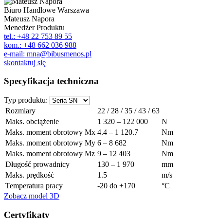
Biuro Handlowe Warszawa
Mateusz Napora
Menedżer Produktu
tel.: +48 22 753 89 55
kom.: +48 662 036 988
e-mail: mna@bibusmenos.pl
skontaktuj się
Specyfikacja techniczna
Typ produktu:
Rozmiary
22 / 28 / 35 / 43 / 63
Maks. obciążenie
1 320 – 122 000
N
Maks. moment obrotowy Mx
4.4 – 1 120.7
Nm
Maks. moment obrotowy My
6 – 8 682
Nm
Maks. moment obrotowy Mz
9 – 12 403
Nm
Długość prowadnicy
130 – 1 970
mm
Maks. prędkość
1.5
m/s
Temperatura pracy
-20 do +170
°C
Zobacz model 3D
Certyfikaty