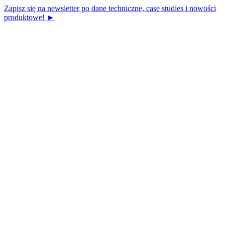
Zapisz się na newsletter po dane techniczne, case studies i nowości
produktowe! ►