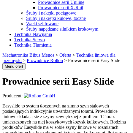
Prowadnice serii Uniline
Prowadnice serii X-Rail
Śruby i nakętki pociągowe
Śruby i nakrętki kulowe, toczne
Wałki szlifowane
Śruby napędzane silnikiem krokowym
Technika Nawijania
Technika Serwo
Technika Tłumienia
Mechatronika Bibus Menos
>
Oferta
>
Technika liniowa dla
przemysłu
>
Prowadnice Rollon
>
Prowadnice serii Easy Slide
Menu ofert
Prowadnice serii Easy Slide
Producent:
Easyslide to system tłoczonych na zimno szyn stalowych
posiadających indukcyjnie utwardzanymi torami. Prowadnice
liniowe składają się z szyny zewnętrznej z profilem ‘C’ oraz
umieszczonych na niej koszykowych łożysk kulkowych. Rodzina
produktów Easyslide ma w sobie szyny liniowe w rozmiarach
kompaktowych z koszykowymi łożyskami kulkowymi. Połączone