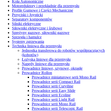
Koła Autonomiczne
Motoreduktory i przekładnie dla przemysłu
Profile Gumowe i Części Mechaniczne
Przyciski i Joysticki
Separatory komponentów
Silniki elektryczne
Siłowniki elektryczne i śrubowe
Sprężyny gazowe, siłowniki gazowe
Sprzęgła i hamulce
Systemy zgrzewania
Technika liniowa dla przemysłu
Jednostka transferowa do robotów współpracujących
(kobotów)
Łożyska liniowe dla przemysłu
Napędy liniowe dla przemysłu
Prowadnice liniowe, szynowe, okrągłe
Prowadnice Rollon
Prowadnice miniaturowe serii Mono Rail
Prowadnice serii Compact Rail
Prowadnice serii Curviline
Prowadnice serii Easy Slide
Prowadnice serii Ecoline
Prowadnice serii Light Rail
Prowadnice serii Mono Rail
Prowadnice serii Telescopic Rail