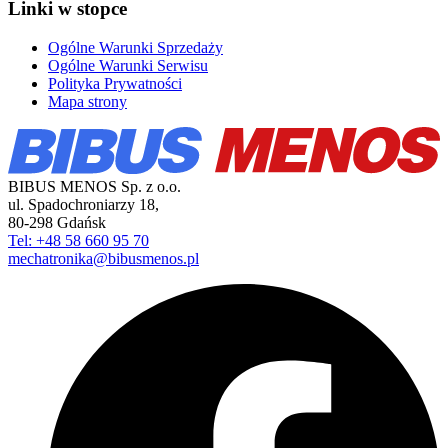
Linki w stopce
Ogólne Warunki Sprzedaży
Ogólne Warunki Serwisu
Polityka Prywatności
Mapa strony
BIBUS MENOS Sp. z o.o.
ul. Spadochroniarzy 18
,
80-298
Gdańsk
Tel: +48 58 660 95 70
mechatronika@bibusmenos.pl