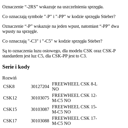
Oznaczenie “-2RS” wskazuje na uszczelnienia sprzęgła.
Co oznaczają symbole "-P" i "-PP" w kodzie sprzęgła Stieber?
Oznaczenie “-P” wskazuje na jeden wpust, natomiast “-PP” dwa
wpusty na sprzęgle.
Co oznaczają "-C3" i "-C5" w kodzie sprzęgła Stieber?
Są to oznaczenia luzu osiowego, dla modelu CSK oraz CSK-P
standardem jest luz C5, dla CSK-PP jest to C3.
Serie i kody
Rozwiń
FREEWHEEL CSK 8-L
CSK8
30127204
NO
FREEWHEEL CSK 12-
CSK12
30103075
M-C5 NO
FREEWHEEL CSK 15-
CSK15
30103087
M-C5 NO
FREEWHEEL CSK 17-
CSK17
30103088
M-C5 NO