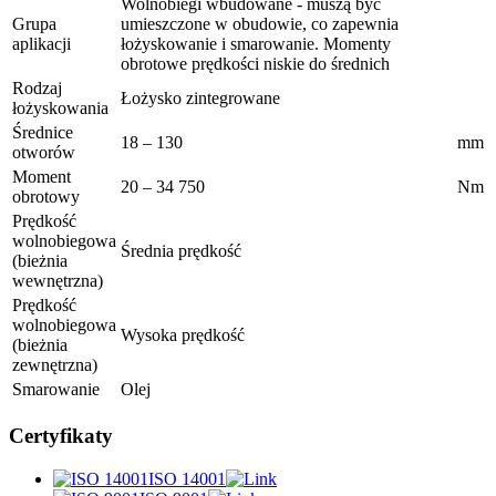
Wolnobiegi wbudowane - muszą być
Grupa
umieszczone w obudowie, co zapewnia
aplikacji
łożyskowanie i smarowanie. Momenty
obrotowe prędkości niskie do średnich
Rodzaj
Łożysko zintegrowane
łożyskowania
Średnice
18 – 130
mm
otworów
Moment
20 – 34 750
Nm
obrotowy
Prędkość
wolnobiegowa
Średnia prędkość
(bieżnia
wewnętrzna)
Prędkość
wolnobiegowa
Wysoka prędkość
(bieżnia
zewnętrzna)
Smarowanie
Olej
Certyfikaty
ISO 14001