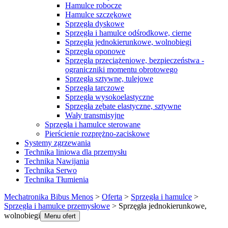
Hamulce robocze
Hamulce szczękowe
Sprzęgła dyskowe
Sprzęgła i hamulce odśrodkowe, cierne
Sprzęgła jednokierunkowe, wolnobiegi
Sprzęgła oponowe
Sprzęgła przeciążeniowe, bezpieczeństwa -
ograniczniki momentu obrotowego
Sprzęgła sztywne, tulejowe
Sprzęgła tarczowe
Sprzęgła wysokoelastyczne
Sprzęgła zębate elastyczne, sztywne
Wały transmisyjne
Sprzęgła i hamulce sterowane
Pierścienie rozprężno-zaciskowe
Systemy zgrzewania
Technika liniowa dla przemysłu
Technika Nawijania
Technika Serwo
Technika Tłumienia
Mechatronika Bibus Menos
>
Oferta
>
Sprzęgła i hamulce
>
Sprzęgła i hamulce przemysłowe
>
Sprzęgła jednokierunkowe,
wolnobiegi
Menu ofert