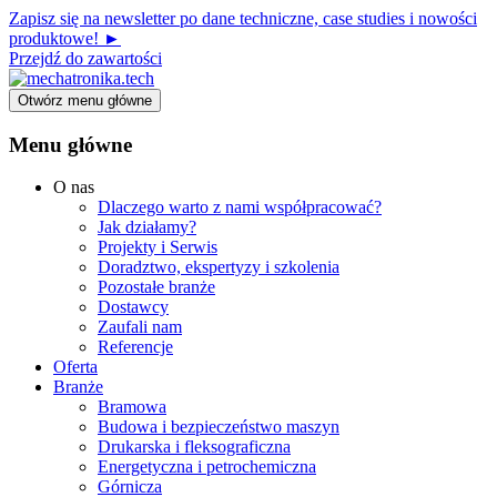
Zapisz się na newsletter po dane techniczne, case studies i nowości
produktowe! ►
Przejdź do zawartości
Otwórz menu główne
Menu główne
O nas
Dlaczego warto z nami współpracować?
Jak działamy?
Projekty i Serwis
Doradztwo, ekspertyzy i szkolenia
Pozostałe branże
Dostawcy
Zaufali nam
Referencje
Oferta
Branże
Bramowa
Budowa i bezpieczeństwo maszyn
Drukarska i fleksograficzna
Energetyczna i petrochemiczna
Górnicza