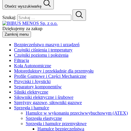
Otwórz wyszukiwarkę
Szukaj:
Dziękujemy za zakup
Zamknij menu
Bezpieczeństwo maszyn i urządzeń
Czujniki ciśnienia i temperatury
Czujniki poziomu i położenia
Filtracja
Koła Autonomiczne
Motoreduktory i przekładnie dla przemysłu
Profile Gumowe i Części Mechaniczne
Przyciski i Joysticki
Separatory komponentów
Silniki elektryczne
Siłowniki elektryczne i śrubowe
Sprężyny gazowe, siłowniki gazowe
Sprzęgła i hamulce
Hamulce w wykonaniu przeciwwybuchowym (ATEX)
Sprzęgła elastyczne
Sprzęgła i hamulce przemysłowe
Hamulce bezpieczeństwa