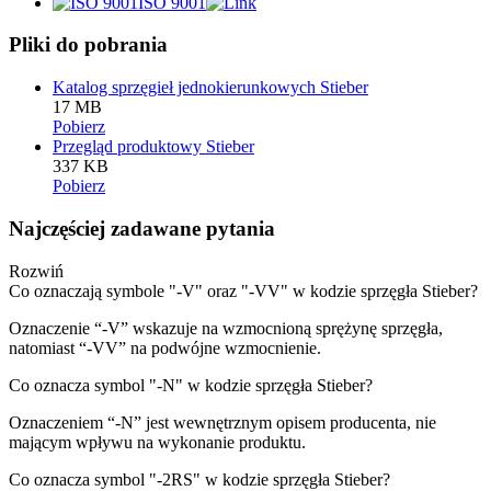
ISO 9001
Pliki do pobrania
Katalog sprzęgieł jednokierunkowych Stieber
17 MB
Pobierz
Przegląd produktowy Stieber
337 KB
Pobierz
Najczęściej zadawane pytania
Rozwiń
Co oznaczają symbole "-V" oraz "-VV" w kodzie sprzęgła Stieber?
Oznaczenie “-V” wskazuje na wzmocnioną sprężynę sprzęgła,
natomiast “-VV” na podwójne wzmocnienie.
Co oznacza symbol "-N" w kodzie sprzęgła Stieber?
Oznaczeniem “-N” jest wewnętrznym opisem producenta, nie
mającym wpływu na wykonanie produktu.
Co oznacza symbol "-2RS" w kodzie sprzęgła Stieber?