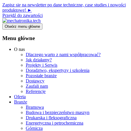
Zapisz się na newsletter po dane techniczne, case studies i nowości
produktowe! ►
Przejdź do zawartości
Otwórz menu główne
Menu główne
O nas
Dlaczego warto z nami współpracować?
Jak działamy?
Projekty i Serwis
Doradztwo, ekspertyzy i szkolenia
Pozostałe branże
Dostawcy
Zaufali nam
Referencje
Oferta
Branże
Bramowa
Budowa i bezpieczeństwo maszyn
Drukarska i fleksograficzna
Energetyczna i petrochemiczna
Górnicza