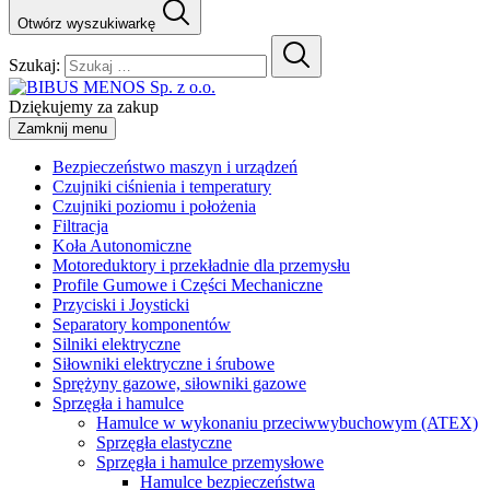
Otwórz wyszukiwarkę
Szukaj:
Dziękujemy za zakup
Zamknij menu
Bezpieczeństwo maszyn i urządzeń
Czujniki ciśnienia i temperatury
Czujniki poziomu i położenia
Filtracja
Koła Autonomiczne
Motoreduktory i przekładnie dla przemysłu
Profile Gumowe i Części Mechaniczne
Przyciski i Joysticki
Separatory komponentów
Silniki elektryczne
Siłowniki elektryczne i śrubowe
Sprężyny gazowe, siłowniki gazowe
Sprzęgła i hamulce
Hamulce w wykonaniu przeciwwybuchowym (ATEX)
Sprzęgła elastyczne
Sprzęgła i hamulce przemysłowe
Hamulce bezpieczeństwa