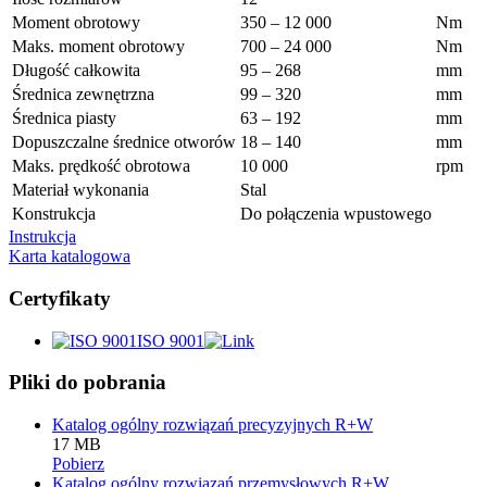
Moment obrotowy
350 – 12 000
Nm
Maks. moment obrotowy
700 – 24 000
Nm
Długość całkowita
95 – 268
mm
Średnica zewnętrzna
99 – 320
mm
Średnica piasty
63 – 192
mm
Dopuszczalne średnice otworów
18 – 140
mm
Maks. prędkość obrotowa
10 000
rpm
Materiał wykonania
Stal
Konstrukcja
Do połączenia wpustowego
Instrukcja
Karta katalogowa
Certyfikaty
ISO 9001
Pliki do pobrania
Katalog ogólny rozwiązań precyzyjnych R+W
17 MB
Pobierz
Katalog ogólny rozwiązań przemysłowych R+W