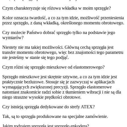
Czym charakteryzuje się różowa wkładka w moim sprzęgle?
Kolor oznacza twardość, a co za tym idzie, możliwość przeniesienia
przez sprzęgło, z daną wkładką, określonego momentu obrotowego.
Czy możecie Państwo dobrać sprzęgło tylko na podstawie jego
wymiarów?
Niestety nie ma takiej możliwości. Główną cechą sprzęgła jest
transfer momentu obrotowego, więc bez znajomości tego parametru
nie jesteśmy w stanie się tego podjąć.
Czym różni się sprzęgło mieszkowe od elastomerowego?
Sprzęgło mieszkowe jest skrętnie sztywne, a co za tym idzie jest
praktycznie bezluzowe. Stosuje się je zazwyczaj w aplikacjach
wymagających zwiększonej precyzji. Sprzęgło elastomerowe
natomiast znakomicie radzi sobie z tłumieniem wibracji i nie są dla
niego straszne wysokie prędkości obrotowe.
Czy istnieją sprzęgła dedykowane do strefy ATEX?
Tak, są to sprzęgła produkowane na specjalne zamówienie.
Jakim rodzajem sprzęgła jest sprzęgło enkodera?