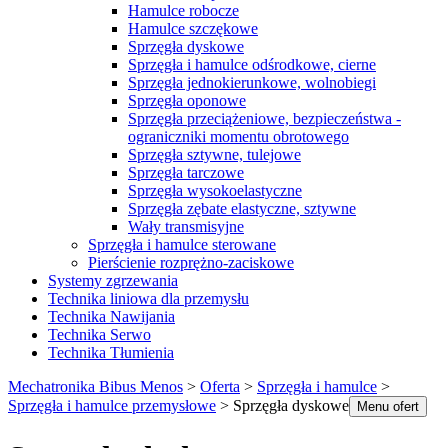
Hamulce robocze
Hamulce szczękowe
Sprzęgła dyskowe
Sprzęgła i hamulce odśrodkowe, cierne
Sprzęgła jednokierunkowe, wolnobiegi
Sprzęgła oponowe
Sprzęgła przeciążeniowe, bezpieczeństwa -
ograniczniki momentu obrotowego
Sprzęgła sztywne, tulejowe
Sprzęgła tarczowe
Sprzęgła wysokoelastyczne
Sprzęgła zębate elastyczne, sztywne
Wały transmisyjne
Sprzęgła i hamulce sterowane
Pierścienie rozprężno-zaciskowe
Systemy zgrzewania
Technika liniowa dla przemysłu
Technika Nawijania
Technika Serwo
Technika Tłumienia
Mechatronika Bibus Menos
>
Oferta
>
Sprzęgła i hamulce
>
Sprzęgła i hamulce przemysłowe
>
Sprzęgła dyskowe
Menu ofert